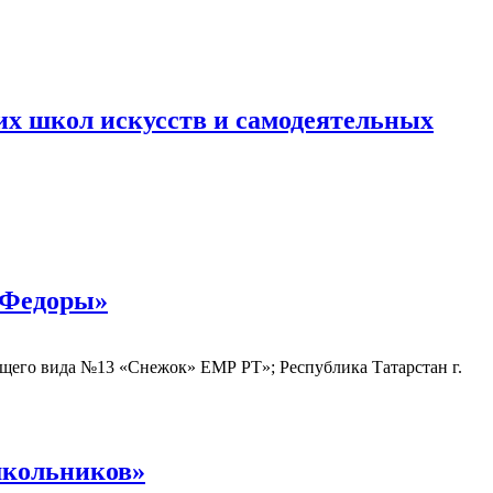
их школ искусств и самодеятельных
 Федоры»
его вида №13 «Снежок» ЕМР РТ»; Республика Татарстан г.
школьников»