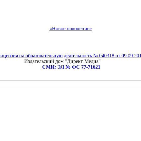
«Новое поколение»
ицензия на образовательную деятельность № 040318 от 09.09.20
Рады приветствовать Вас!
Издательский дом "Директ-Медиа"
СМИ: ЭЛ № ФС 77-71621
Подпишитесь на рассылку и мы подарим Вам бесплатное
участие в любом педагогическом или детском конкурсе
на выбор!