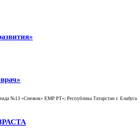
развития»
-врач»
да №13 «Снежок» ЕМР РТ»; Республика Татарстан г. Елабуга
ЗРАСТА