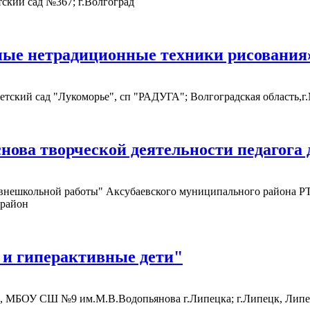
ский сад №367; г.Волгоград
нные нетрадиционные техники рисования
ский сад "Лукоморье", сп "РАДУГА"; Волгоградская область,г
нова творческой деятельности педагога
льной работы" Аксубаевского муниципального района РТ, 
 район
 и гиперактивные дети"
в, МБОУ СШ №9 им.М.В.Водопьянова г.Липецка; г.Липецк, Липе