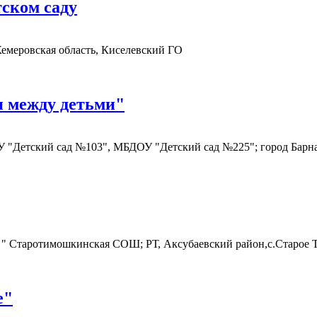
тском саду
емеровская область, Киселевский ГО
 между детьми"
 "Детский сад №103", МБДОУ "Детский сад №225"; город Барн
 " Старотимошкинская СОШ; РТ, Аксубаевский район,с.Старое
е"