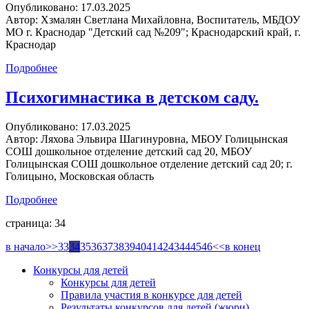
Опубликовано:
17.03.2025
Автор:
Хзмалян Светлана Михайловна, Воспитатель, МБДОУ
МО г. Краснодар "Детский сад №209"; Краснодарский край, г.
Краснодар
Подробнее
Психогимнастика в детском саду.
Опубликовано:
17.03.2025
Автор:
Ляхова Эльвира Шагинуровна, МБОУ Голицынская
СОШ дошкольное отделение детский сад 20, МБОУ
Голицынская СОШ дошкольное отделение детский сад 20; г.
Голицыно, Московская область
Подробнее
страница: 34
в начало
>>
33
34
35
36
37
38
39
40
41
42
43
44
45
46
<<
в конец
Конкурсы для детей
Конкурсы для детей
Правила участия в конкурсе для детей