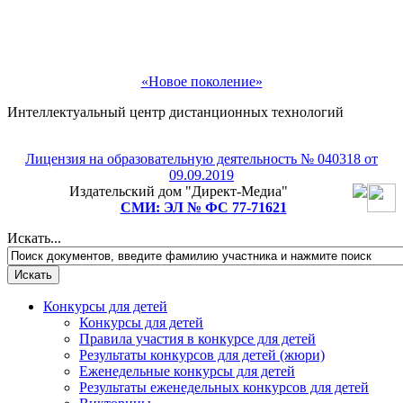
«Новое поколение»
Интеллектуальный центр дистанционных технологий
Лицензия на образовательную деятельность № 040318 от
Рады приветствовать Вас!
09.09.2019
Издательский дом "Директ-Медиа"
Подпишитесь на рассылку и мы подарим Вам
СМИ: ЭЛ № ФС 77-71621
бесплатное участие в любом педагогическом или
детском конкурсе на выбор!
Искать...
Конкурсы для детей
Конкурсы для детей
Правила участия в конкурсе для детей
Результаты конкурсов для детей (жюри)
Еженедельные конкурсы для детей
Результаты еженедельных конкурсов для детей