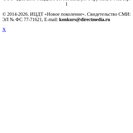
ООО "ДИРЕКТ-МЕДИА", г. Москва, ул. Обручева, 34/63, стр.
1
© 2014-
2026. ИЦДТ «Новое поколение». Свидетельство СМИ:
ЭЛ № ФС 77-71621, E-mail:
konkurs@directmedia.ru
X