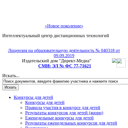
«Новое поколение»
Интеллектуальный центр дистанционных технологий
Рады приветствовать Вас!
Лицензия на образовательную деятельность № 040318 от
09.09.2019
Подпишитесь на рассылку и мы подарим Вам
Издательский дом "Директ-Медиа"
СМИ: ЭЛ № ФС 77-71621
бесплатное участие в любом педагогическом или
детском конкурсе на выбор!
Искать...
Конкурсы для детей
Конкурсы для детей
Правила участия в конкурсе для детей
Результаты конкурсов для детей (жюри)
Еженедельные конкурсы для детей
Результаты еженедельных конкурсов для детей