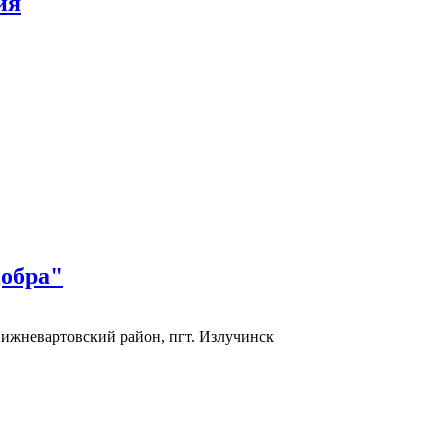
ия
Добра"
жневартовский район, пгт. Излучинск