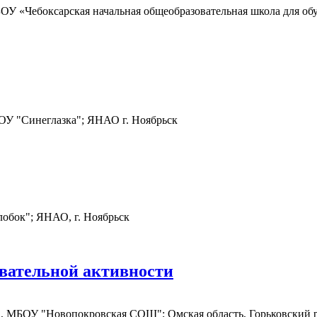
ОУ «Чебоксарская начальная общеобразовательная школа для о
ОУ "Синеглазка"; ЯНАО г. Ноябрьск
обок"; ЯНАО, г. Ноябрьск
авательной активности
, МБОУ "Новопокровская СОШ"; Омская область, Горьковский р