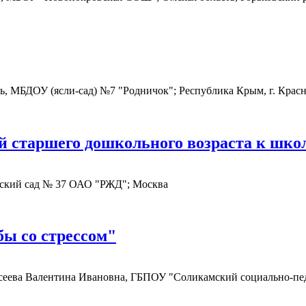
, МБДОУ (ясли-сад) №7 "Родничок"; Республика Крым, г. Крас
й старшего дошкольного возраста к шко
тский сад № 37 ОАО "РЖД"; Москва
бы со стрессом"
осеева Валентина Ивановна, ГБПОУ "Соликамский социально-пед