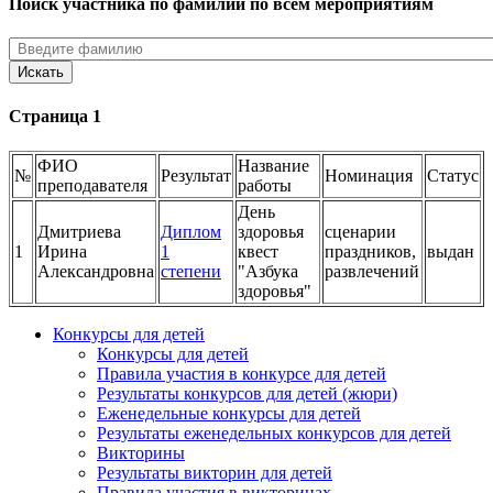
Поиск участника по фамилии по всем мероприятиям
Страница 1
ФИО
Название
№
Результат
Номинация
Статус
преподавателя
работы
День
Дмитриева
Диплом
здоровья
сценарии
1
Ирина
1
квест
праздников,
выдан
Александровна
степени
"Азбука
развлечений
здоровья"
Конкурсы для детей
Конкурсы для детей
Правила участия в конкурсе для детей
Результаты конкурсов для детей (жюри)
Еженедельные конкурсы для детей
Результаты еженедельных конкурсов для детей
Викторины
Результаты викторин для детей
Правила участия в викторинах