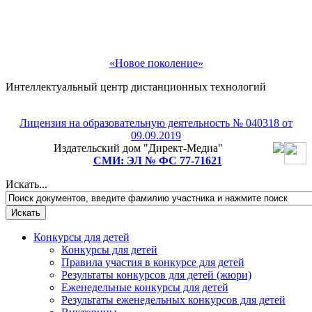
«Новое поколение»
Интеллектуальный центр дистанционных технологий
Лицензия на образовательную деятельность № 040318 от
Рады приветствовать Вас!
09.09.2019
Издательский дом "Директ-Медиа"
Подпишитесь на рассылку и мы подарим Вам
СМИ: ЭЛ № ФС 77-71621
бесплатное участие в любом педагогическом или
детском конкурсе на выбор!
Искать...
Конкурсы для детей
Конкурсы для детей
Правила участия в конкурсе для детей
Результаты конкурсов для детей (жюри)
Еженедельные конкурсы для детей
Результаты еженедельных конкурсов для детей