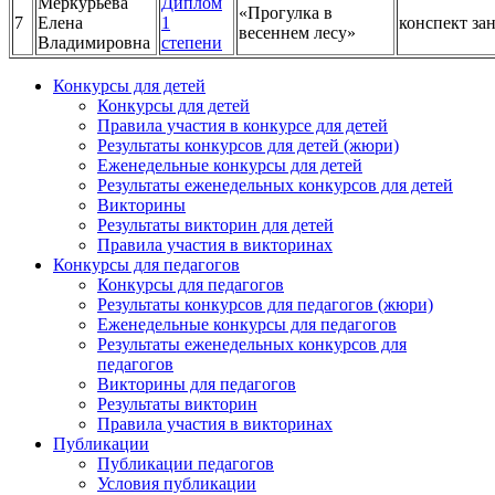
Меркурьева
Диплом
«Прогулка в
7
Елена
1
конспект за
весеннем лесу»
Владимировна
степени
Конкурсы для детей
Конкурсы для детей
Правила участия в конкурсе для детей
Результаты конкурсов для детей (жюри)
Еженедельные конкурсы для детей
Результаты еженедельных конкурсов для детей
Викторины
Результаты викторин для детей
Правила участия в викторинах
Конкурсы для педагогов
Конкурсы для педагогов
Результаты конкурсов для педагогов (жюри)
Еженедельные конкурсы для педагогов
Результаты еженедельных конкурсов для
педагогов
Викторины для педагогов
Результаты викторин
Правила участия в викторинах
Публикации
Публикации педагогов
Условия публикации