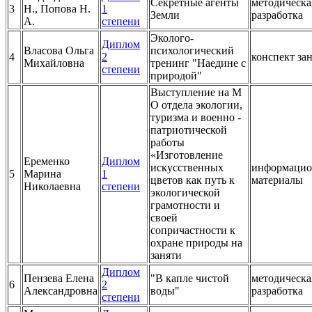
Медведева М.
Диплом
Секретные агенты
методическа
3
Н., Попова Н.
1
Земли
разработка
А.
степени
Эколого-
Диплом
Власова Ольга
психологический
4
2
конспект за
Михайловна
тренинг "Наедине с
степени
природой"
Выступление на М
О отдела экологии,
туризма и военно -
патриотической
работы
«Изготовление
Еременко
Диплом
искусственных
информаци
5
Марина
1
цветов как путь к
материалы
Николаевна
степени
экологической
грамотности и
своей
сопричастности к
охране природы на
заняти
Диплом
Пензева Елена
"В капле чистой
методическа
6
2
Александровна
воды"
разработка
степени