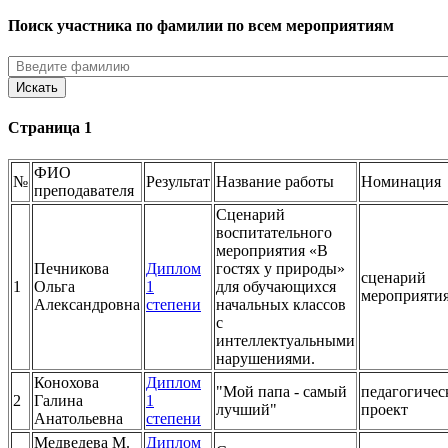
Поиск участника по фамилии по всем мероприятиям
Страница 1
ФИО
№
Результат
Название работы
Номинация
преподавателя
Сценарий
воспитательного
мероприятия «В
Печникова
Диплом
гостях у природы»
сценарий
1
Ольга
1
для обучающихся
мероприяти
Александровна
степени
начальных классов
с
интеллектуальными
нарушениями.
Конохова
Диплом
"Мой папа - самый
педагогичес
2
Галина
1
лучший"
проект
Анатольевна
степени