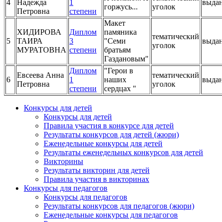
Я помню... Я
тематический
4
Надежда
1
выда
горжусь...
уголок
Петровна
степени
Макет
ХИДИРОВА
Диплом
памяника
тематический
5
ТАИРА
3
"Семи
выда
уголок
МУРАТОВНА
степени
братьям
Газдановым"
Диплом
"Герои в
Евсеева Анна
тематический
6
1
наших
выда
Петровна
уголок
степени
сердцах "
Конкурсы для детей
Конкурсы для детей
Правила участия в конкурсе для детей
Результаты конкурсов для детей (жюри)
Еженедельные конкурсы для детей
Результаты еженедельных конкурсов для детей
Викторины
Результаты викторин для детей
Правила участия в викторинах
Конкурсы для педагогов
Конкурсы для педагогов
Результаты конкурсов для педагогов (жюри)
Еженедельные конкурсы для педагогов