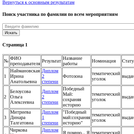
Вернуться к основным результатам
Поиск участника по фамилии по всем мероприятиям
Страница 1
ФИО
Название
№
Результат
Номинация
Стату
преподавателя
работы
Наймановская
Диплом
тематический
1
Ирина
2
Фотозона
выда
уголок
Анатольевна
степени
Победный
Белоусова
Диплом
Май:
тематический
2
Ольга
2
выда
сохраняя
уголок
Алексеевна
степени
историю
Митриева
Диплом
"Победный
тематический
3
Динара
1
май:сохраняя
выда
уголок
Талгатовна
степени
историю"
Чиркова
Диплом