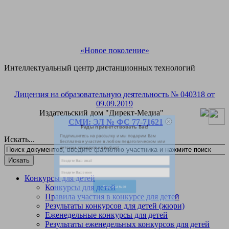
«Новое поколение»
Интеллектуальный центр дистанционных технологий
Лицензия на образовательную деятельность № 040318 от
Рады приветствовать Вас!
09.09.2019
Издательский дом "Директ-Медиа"
Подпишитесь на рассылку и мы подарим Вам
СМИ: ЭЛ № ФС 77-71621
бесплатное участие в любом педагогическом или
детском конкурсе на выбор!
Искать...
Конкурсы для детей
Конкурсы для детей
Правила участия в конкурсе для детей
Результаты конкурсов для детей (жюри)
Еженедельные конкурсы для детей
Результаты еженедельных конкурсов для детей