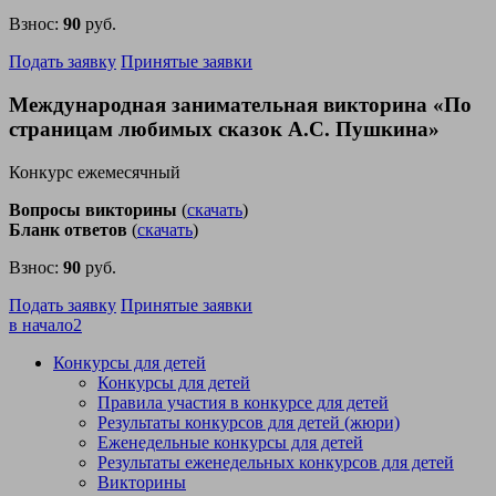
Взнос:
90
руб.
Подать заявку
Принятые заявки
Международная занимательная викторина «По
страницам любимых сказок А.С. Пушкина»
Конкурс ежемесячный
Вопросы викторины
(
скачать
)
Бланк ответов
(
скачать
)
Взнос:
90
руб.
Подать заявку
Принятые заявки
в начало
2
Конкурсы для детей
Конкурсы для детей
Правила участия в конкурсе для детей
Результаты конкурсов для детей (жюри)
Еженедельные конкурсы для детей
Результаты еженедельных конкурсов для детей
Викторины