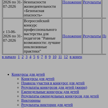
2026 по 31-
безопасности
Положение
Результаты
07-2026
жизнедеятельности
«Безопасная
опасность»
Всероссийский
конкурс
профессионального
c 13-06-
мастерства для
2026 по 31-
Положение
Результаты
Пр
педагогов "Равные
07-2026
возможности: лучшие
инклюзивные
практики"
в начало
1
2
3
4
5
6
7
8
9
10
11
12
в конец
Конкурсы для детей
Конкурсы для детей
Правила участия в конкурсе для детей
Результаты конкурсов для детей (жюри)
Еженедельные конкурсы для детей
Результаты еженедельных конкурсов для детей
Викторины
Результаты викторин для детей