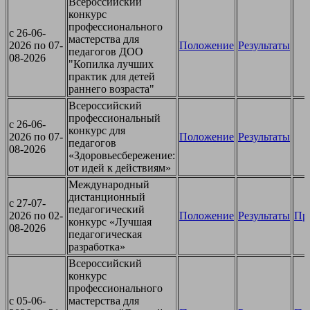
Всероссийский
конкурс
профессионального
c 26-06-
мастерства для
2026 по 07-
Положение
Результаты
педагогов ДОО
08-2026
"Копилка лучших
практик для детей
раннего возраста"
Всероссийский
профессиональный
c 26-06-
конкурс для
2026 по 07-
Положение
Результаты
педагогов
08-2026
«Здоровьесбережение:
от идей к действиям»
Международный
дистанционный
c 27-07-
педагогический
2026 по 02-
Положение
Результаты
Пр
конкурс «Лучшая
08-2026
педагогическая
разработка»
Всероссийский
конкурс
профессионального
c 05-06-
мастерства для