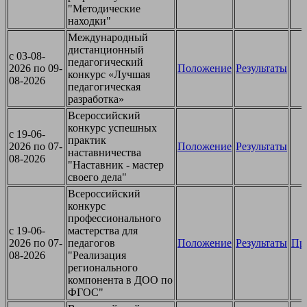
"Методические
находки"
Международный
дистанционный
c 03-08-
педагогический
2026 по 09-
Положение
Результаты
конкурс «Лучшая
08-2026
педагогическая
разработка»
Всероссийский
конкурс успешных
c 19-06-
практик
2026 по 07-
Положение
Результаты
наставничества
08-2026
"Наставник - мастер
своего дела"
Всероссийский
конкурс
профессионального
c 19-06-
мастерства для
2026 по 07-
педагогов
Положение
Результаты
Пр
08-2026
"Реализация
регионального
компонента в ДОО по
ФГОС"