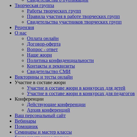
Творческая группа
Разработчик (и) программы:
Работы творческих групп
Правила участия в работе творческих групп
2016 г
Свидетельства участников творческих групп
Рецензия
О нас
Оплата онлайн
Содержание
Договор-оферта
Результаты освоения курса внеурочной деятельности3-9
Вопрос - ответ
Содержание курса внеурочной деятельности с указанием форм 
Наше жюри
Тематическое планирование .29-36
Политика конфиденциальности
Контакты и реквизиты
Свидетельство СМИ
Викторины и тесты онлайн
Участие в составе жюри
Участие в составе жюри в конкурсах для детей
Участие в составе жюри в конкурсах для педагогов
Конференции
Действующие конференции
Архив конференций
Ваш персональный сайт
Вебинары
Помощник
Семинары и мастер классы