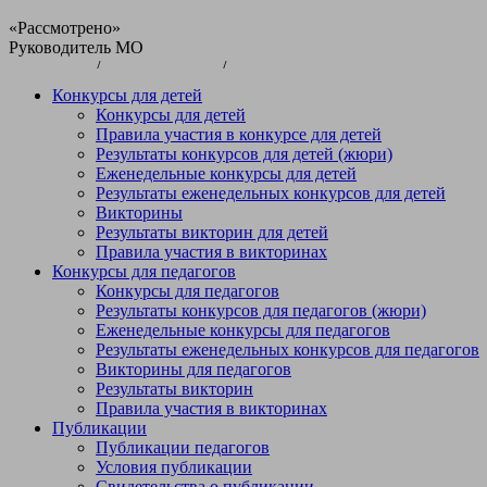
«Рассмотрено»
Руководитель МО
__________/______________/
ФИО
Конкурсы для детей
Протокол № 1 от
Конкурсы для детей
« » ___________ 201 г.
Правила участия в конкурсе для детей
Результаты конкурсов для детей (жюри)
Еженедельные конкурсы для детей
«Принято»
Результаты еженедельных конкурсов для детей
на заседании педагогического совета
Викторины
Протокол №____ от
Результаты викторин для детей
« » ____________201 г.
Правила участия в викторинах
«Утверждено»
Конкурсы для педагогов
Директор __________/__________________/
Конкурсы для педагогов
ФИО
Результаты конкурсов для педагогов (жюри)
«___» ____________201__г
Еженедельные конкурсы для педагогов
Результаты еженедельных конкурсов для педагогов
Викторины для педагогов
Результаты викторин
Дополнительная общеобразовательная программа
Правила участия в викторинах
духовно - нравственной направленности
Публикации
«Я - гражданин»
Публикации педагогов
Возраст детей: 7 -10 лет.
Условия публикации
Срок реализации программы 3 года.
Свидетельства о публикации