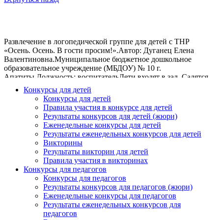
Развлечение в логопедической группе для детей с ТНР
«Осень. Осень. В гости просим!».Автор: Дуганец Елена
Валентиновна.Муниципальное бюджетное дошкольное
образовательное учреждение (МБДОУ) № 10 г.
Апатиты.Должность: воспитательДети входят в зал. Садятся
на стулья.Ведущая: Листик клёна на ладошкуПотихоньку
Конкурсы для детей
упадёт.Это осень золотаяПо дорожке к нам идёт.Осень, ты
Конкурсы для детей
дождливая,и немножко грустная.Но за то ты сладкая!Но зато
Правила участия в конкурсе для детей
ты вкусная!Надевай скорее лучшие наряды!И спеши к нам в
Результаты конкурсов для детей (жюри)
гости:Вместе. Будем встрече рады!!!Входит осень: Кто ждал
Еженедельные конкурсы для детей
меня? А вот и я!Привет осенний вам, друзья!Я — хозяйка
Результаты еженедельных конкурсов для детей
Сентября,Октября и Ноября.Стихи детей.Ходит осень. Бродит
Викторины
осень. Ветер с клёна листья сбросил. Под ногами коврик
Результаты викторин для детей
новый. Жёлто – розовый. Кленовый. (Диана Н.)Наступила
Правила участия в викторинах
осень. Пожелтел наш сад. Листья на берёзе золотом горят. Не
Конкурсы для педагогов
слыхать весёлых песен соловья, Улетели птицы в дальние
Конкурсы для педагогов
края. (Егор З.)Дождь, дождь Целый день Барабанит в стёкла.
Результаты конкурсов для педагогов (жюри)
Вся земля, вся земля От воды промокла. (Никита)Осень:
Еженедельные конкурсы для педагогов
Ребята, давайте потанцуем вместе с дождиком. Танец
Результаты еженедельных конкурсов для
«Дождик».Дети садятся на стулья.Ведущая: Осень
педагогов
приготовила нам много подарков. Но тут налетел