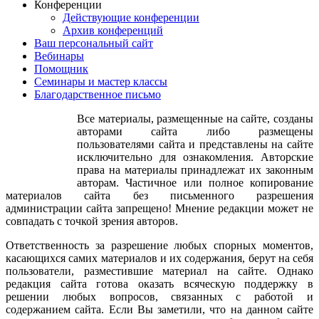
Конференции
сладкий,Помидоры и укропДля приправы и для проб.
Действующие конференции
(Ваня)Осень: Ребята, я припасла для вас фрукты и овощи.
Архив конференций
Только вот беда, случайно перепутала и неправильно
Ваш персональный сайт
разложила. Поможете мне навести порядок?Игра «Фрукты –
Вебинары
овощи».Ведущая: Молодцы! Мы с вами весело и дружно
Помощник
играли и я приглашаю всех на танец дружбы!Танец
Семинары и мастер классы
«Дружба».Осень: Я сестра Зимы и ЛетаОсенью зовут меня.Я
Благодарственное письмо
не просто так пришла -Вам подарки принесла:Вот корзиночка
грибов,Вот мука для пирогов,Вот капуста, вот
Все материалы, размещенные на сайте, созданы
картошка,Спелых яблочек немножко!Всех ребяток угощу
авторами сайта либо размещены
Зиме место уступлю!Осень угощает ребят своими дарами.
пользователями сайта и представлены на сайте
Ребята приглашают осень на праздничное чаепитие.
исключительно для ознакомления. Авторские
права на материалы принадлежат их законным
авторам. Частичное или полное копирование
материалов сайта без письменного разрешения
администрации сайта запрещено! Мнение редакции может не
совпадать с точкой зрения авторов.
Ответственность за разрешение любых спорных моментов,
касающихся самих материалов и их содержания, берут на себя
пользователи, разместившие материал на сайте. Однако
редакция сайта готова оказать всяческую поддержку в
решении любых вопросов, связанных с работой и
содержанием сайта. Если Вы заметили, что на данном сайте