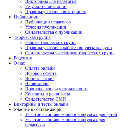
Викторины для педагогов
сильныйветер и все подарки перепутал. Давайте поможем
Результаты викторин
Осени разложить подаркив разные корзинки.Игра «Дары
Правила участия в викторинах
осени».Осень:Я не просто к вам пришла,Я дары вам
Публикации
принесла.Поспевать велю плодам,Урожай хороший дам.Про
Публикации педагогов
него узнать хотите?В огород вы загляните.Загадки об овощах
Условия публикации
и фруктах:Красна девицаСидит в темнице,А коса на улице.
Свидетельства о публикации
(Морковь)Сидит дед, в шубу одет,Кто его раздевает, тот слезы
Творческая группа
проливает.(Лук)И зелен, и густ на грядке вырос куст.Покопай
Работы творческих групп
немножко: под кустом ...(Картошка)Круглый бок, жёлтый
Правила участия в работе творческих групп
бок,Сидит в грядке колобок.Врос в землю крепко.Что же это?
Свидетельства участников творческих групп
(Репка)Как на нашей грядкеВыросли загадкиСочные да
Рецензия
крупные,Вот такие круглые.Летом зеленеют,К осени
О нас
краснеют.(Помидоры)Сочные, душистые, румяные,
Оплата онлайн
волшебные. На деревьях мы растем.(Яблоки)Этот фрукт как
Договор-оферта
неваляшка, Одет в желтую рубашку. В саду покой нарушив, С
Вопрос - ответ
дерева сорвалась… (Груша)Он похож рыжий мяч, Только уж
Наше жюри
не мчится вскачь. В нём есть С витамин.Это спелый …
Политика конфиденциальности
(Апельсин)Ведущая: Наши ребята. Очень любят фрукты и
Контакты и реквизиты
овощи. И сейчас о нихрасскажут.Стихи об овощах и
Свидетельство СМИ
фруктах:Осень скверы украшаетРазноцветною листвой.Осень
Викторины и тесты онлайн
кормит урожаем Птиц, зверей и нас с тобой. (Диана К.)И в
Участие в составе жюри
садах, и в огороде,И в лесу, и у воды Приготовила природа
Участие в составе жюри в конкурсах для детей
Всевозможные плоды. (Глеб)Сушат белочки коренья,Запасают
Участие в составе жюри в конкурсах для
пчёлы мёд.Варит бабушка варенье,В погреб яблоки кладёт.
педагогов
(Поля)Что растет на нашей грядке?Огурцы, горошек