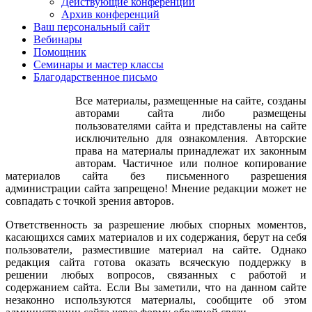
Действующие конференции
одной стороны, открывает возможность для развития
Архив конференций
положительных свойств, а с другой – препятствует
Ваш персональный сайт
возникновению отрицательных. Для психологического
Вебинары
развития ребёнка одинаково важна стимулирующая роль и
Помощник
поощрения, и наказания: поощрения служат развитию
Семинары и мастер классы
положительных качеств, а наказание – исправлению или
Благодарственное письмо
коррекции отрицательных. Соотношение между ними может
меняться с возрастом в зависимости от претензий ребёнка на
Все материалы, размещенные на сайте, созданы
самостоятельность. Чем больше таких претензий, тем строже
авторами сайта либо размещены
должны быть порицания. Эти претензии на
пользователями сайта и представлены на сайте
самостоятельность наиболее ярко проявляются в
исключительно для ознакомления. Авторские
подростковом возрасте, что педагог наблюдает при работе со
права на материалы принадлежат их законным
средними и старшими группами. Когда детям кажется, что
авторам. Частичное или полное копирование
они всё уже знают и умеют, что педагоги необоснованно
материалов сайта без письменного разрешения
делают им замечания, когда их подростковый максимализм не
администрации сайта запрещено! Мнение редакции может не
даёт возможность адекватно оценить свои действия и
совпадать с точкой зрения авторов.
поступки.Стимулирование учебной и воспитательной
деятельности детей должно иметь комплексный характер,
Ответственность за разрешение любых спорных моментов,
включать в себя систему разнообразных побудителей, каждый
касающихся самих материалов и их содержания, берут на себя
из которых применяется не часто и в зависимости от того,
пользователи, разместившие материал на сайте. Однако
какие другие интересы и потребности ребёнка в данный
редакция сайта готова оказать всяческую поддержку в
момент времени являются актуальными. Комплексность
решении любых вопросов, связанных с работой и
стимулирования означает одновременное использование
содержанием сайта. Если Вы заметили, что на данном сайте
различных стимулов: органических, материальных и
незаконно используются материалы, сообщите об этом
моральных, индивидуальных и социально-