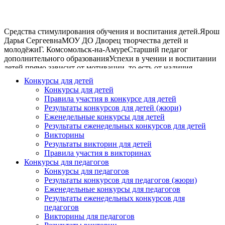
Средства стимулирования обучения и воспитания детей.Ярош
Дарья СергеевнаМОУ ДО Дворец творчества детей и
молодёжиГ. Комсомольск-на-АмуреСтарший педагог
дополнительного образованияУспехи в учении и воспитании
детей прямо зависит от мотивации, то есть от наличия
значимых и действенных стимулов к усвоению знаний, к
Конкурсы для детей
формированию умений и навыков, к приобретению
Конкурсы для детей
определённых личностных качеств. Наличие «природных»
Правила участия в конкурсе для детей
способностей не является гарантией успеха ребёнка, так как
Результаты конкурсов для детей (жюри)
при отсутствии должной мотивации ребёнка он по
Еженедельные конкурсы для детей
собственной инициативе не будет включаться ни в учебную
Результаты еженедельных конкурсов для детей
деятельность, ни в общение со сверственниками. В случае
Викторины
отсутствия видимой мотивации имеющиеся задатки не
Результаты викторин для детей
превращаются в способности, а личностное развитие идёт
Правила участия в викторинах
гораздо медленнее, чем могло бы при более благоприятных
Конкурсы для педагогов
условиях. Такие условия должны обеспечивать максимальное
Конкурсы для педагогов
по силе самостоятельное стремление ребёнка к развитию,
Результаты конкурсов для педагогов (жюри)
которое в конечном счёте становится личной потребностью в
Еженедельные конкурсы для педагогов
новых знаниях, умениях и навыках, в постоянном
Результаты еженедельных конкурсов для
персональном росте и самосовершенствованию. В обучении и
педагогов
воспитании детей имеются значительные резервы, но на
Викторины для педагогов
практике они не полностью используются из-за