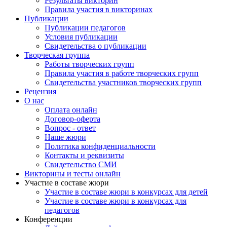
Результаты викторин
недостаточной мотивации, а иногда и из-за ряда объективных
Правила участия в викторинах
причин, которые мешают процессу обучения ребёнка.
Публикации
Например, в хореографическом коллективе иногда педагог из-
Публикации педагогов
за большой загруженности концертными выступлениями
Условия публикации
вынужден «выставлять» одних и тех же детей, а другим, ещё
Свидетельства о публикации
не сумевшим раскрыть свои способности в полной мере,
Творческая группа
детям уделяет меньше внимания, что не позволяет ребёнку
Работы творческих групп
достигнуть определённого результата.Причин такого
Правила участия в работе творческих групп
состояния дел несколько. Во-первых, до конца не известны
Свидетельства участников творческих групп
все мотивы, в силу которых дети разного возраста с
Рецензия
различными индивидуальными способностями включаются в
О нас
процесс обучения, общения и оказывают заинтересованность
Оплата онлайн
в приобретении новых личностных качеств, знаний, умений и
Договор-оферта
навыков.Во-вторых, среди самих детей существуют большие
Вопрос - ответ
индивидуальные различия, в силу которых, то что значимо
Наше жюри
для одного, может не представлять интереса для другого.В-
Политика конфиденциальности
третьих, сама мотивация, понимаемая как совокупность
Контакты и реквизиты
актуально действующих мотивов, в разных ситуациях
Свидетельство СМИ
различна. По этой причине то, что вполне подходит для
Викторины и тесты онлайн
стимулирования в одних ситуациях, может быть
Участие в составе жюри
неприемлемым в других.Какие бы мотивы и интересы,
Участие в составе жюри в конкурсах для детей
проявляющиеся в процессе обучения и воспитания детей, не
Участие в составе жюри в конкурсах для
рассматривал педагог, все они в конечном счёте сводятся к
педагогов
системе поощрения и наказания.Умелое сочетание поощрения
Конференции
и наказания обеспечивает оптимальную мотивацию, которая с