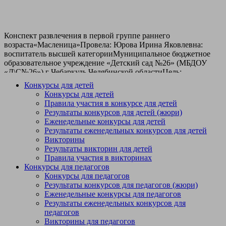
Конспект развлечения в первой группе раннего
возраста«Масленица»Провела: Юрова Ирина Яковлевна:
воспитатель высшей категорииМуниципальное бюджетное
образовательное учреждение «Детский сад №26» (МБДОУ
«Д\С№26») г Чебаркуль Челябинской областиЦель:
приобщение детей к традициям русского народа через
Конкурсы для детей
национальный праздник
Конкурсы для детей
«Масленица».Задачи:Образовательные:формировать у детей
Правила участия в конкурсе для детей
понятие о традициях празднования Масленицы;формировать
Результаты конкурсов для детей (жюри)
умение следовать игровым правилам в подвижных играх;
Еженедельные конкурсы для детей
способствовать обогащению игровых
Результаты еженедельных конкурсов для детей
действий.Развивающие:развивать интерес к народной
Викторины
культуре, народным традициям, народному
Результаты викторин для детей
творчеству;развивать желание проявлять свою активность
Правила участия в викторинах
через участие в праздничных
Конкурсы для педагогов
мероприятиях.Воспитательные:воспитывать у детей любовь,
Конкурсы для педагогов
уважение к традициям и обычаям русского
Результаты конкурсов для педагогов (жюри)
народа;способствовать развитию эмоциональной сферы через
Еженедельные конкурсы для педагогов
участие в играх различной двигательной
Результаты еженедельных конкурсов для
активности.Предварительная работа: знакомство с русским
педагогов
народным фольклором (потешки, заклички); знакомство с
Викторины для педагогов