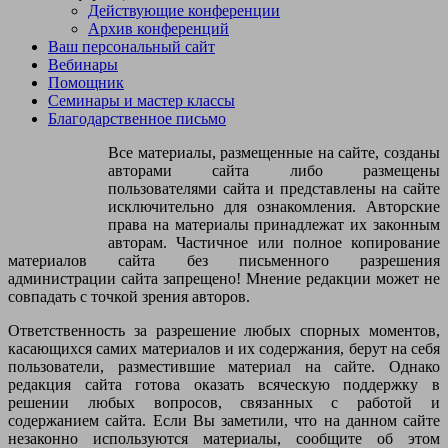
поприветствовать всех детей.Воспитатель показывает круг .
Действующие конференции
Посмотрите – это солнце . У солнышка нет лучиков, нужно
Архив конференций
лучики солнышку подарить.Масленица:Солнце стало ярче
Ваш персональный сайт
светить,Скоро зимушке не быть.Будем с вами весну
Вебинары
зазывать.Масленицу народную отмечать.Весна приходит с
Помощник
солнышком лучистым, тёплым. А вы, детки, любите
Семинары и мастер классы
солнышко?3. Физкультурная минутка «Пробуждение
Благодарственное письмо
солнышка».Вот как солнышко встаёт(дети сидят на корточках,
руки опущены, медленно встают)Выше, выше, выше –(дети
Все материалы, размещенные на сайте, созданы
стоят, руки поднимают вверх)К ночи солнышко зайдёт –(дети
авторами сайта либо размещены
присаживаются на корточки)Ниже, ниже, ниже –(дети сидят
пользователями сайта и представлены на сайте
на корточках, наклоняют голову вниз- вверх- вниз)Хорошо,
исключительно для ознакомления. Авторские
хорошо(дети встают, хлопают в ладоши)Солнышко
права на материалы принадлежат их законным
смеётся(руки на пояс, повороты вправо-влево)А под
авторам. Частичное или полное копирование
солнышком такимВеселей живётся.(кружение на месте в одну,
материалов сайта без письменного разрешения
а затем в другую сторону)Масленица: Ой, детки, посмотрите,
администрации сайта запрещено! Мнение редакции может не
кто это у нас здесь спит?Воспитатель подходит к
совпадать с точкой зрения авторов.
Мишке.Масленица: Да это же Мишка! Зимой Мишка спит, а к
весне просыпается. Давайте попробуем разбудить Мишку.
Ответственность за разрешение любых спорных моментов,
Будем топать, будем хлопать, скажем: «Мишенька,
касающихся самих материалов и их содержания, берут на себя
вставай!»Дети топают, хлопают, пытаются «разбудить»
пользователи, разместившие материал на сайте. Однако
Мишку.Масленица: Не хочет Мишка просыпаться. А давайте
редакция сайта готова оказать всяческую поддержку в
мы станцуем для Мишки – он услышит и обязательно
решении любых вопросов, связанных с работой и
проснётся!4.Звучит песенка «Потанцуй» из мультфильма
содержанием сайта. Если Вы заметили, что на данном сайте
«Малышарики».Дети с воспитателем выполняют движения
незаконно используются материалы, сообщите об этом