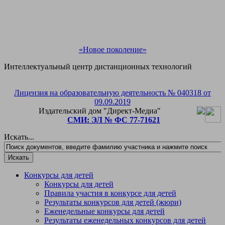
«Новое поколение»
Интеллектуальный центр дистанционных технологий
Лицензия на образовательную деятельность № 040318 от
Рады приветствовать Вас!
09.09.2019
Издательский дом "Директ-Медиа"
Подпишитесь на рассылку и мы подарим Вам
СМИ: ЭЛ № ФС 77-71621
бесплатное участие в любом педагогическом или
детском конкурсе на выбор!
Искать...
Конкурсы для детей
Конкурсы для детей
Правила участия в конкурсе для детей
Результаты конкурсов для детей (жюри)
Еженедельные конкурсы для детей
Результаты еженедельных конкурсов для детей