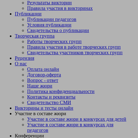
народными играми, проведение их на занятиях, прогулках и в
Результаты викторин
свободной деятельности; рассматривание картин, фото с
Правила участия в викторинах
празднованием Масленицы; беседы о традициях русского
Публикации
народа, его обычаях, культуре; привлечение родителей к
Публикации педагогов
организации отдельных моментов празднования (выпечка
Условия публикации
блинов).Оборудование и материалы: украшения для группы;
Свидетельства о публикации
музыкальный центр; запись музыкального сопровождения
Творческая группа
праздника и проведения игр; костюм для Масленицы; солнце
Работы творческих групп
на палочке; большой платок; медведь (игрушка); корзина с
Правила участия в работе творческих групп
мячами; стол, оформленный в русском стиле: скатерть с
Свидетельства участников творческих групп
вышивкой, ложки, самовар, изделия народных промыслов;
Рецензия
блины для угощенияХод развлечения:До начала праздника
О нас
медведя (игрушку) кладут в угол, накрывают.1.Звучит песня
Оплата онлайн
«Весенняя полечка» (слова и музыка Л. Олифирова).В группу
Договор-оферта
входит Масленица (воспитатель в русском народном
Вопрос - ответ
костюме).Масленица: Здравствуйте, детки! Посмотрите, какая
Наше жюри
я красивая! Меня зовут Масленица! Давайте с вами
Политика конфиденциальности
поздороваемся!2. Проводится игра «Дай ладошечку» (на
Контакты и реквизиты
мелодию русской народной песни «Я на горку шла»).Дай
Свидетельство СМИ
ладошечку, моя крошечка,Я поглажу тебя по ладошечке.На
Викторины и тесты онлайн
ладошечку, моя крошечка,Ты погладь меня по
Участие в составе жюри
ладошечке.Воспитатель предлагает показать свои ладошки,
Участие в составе жюри в конкурсах для детей
дети протягивают их. Воспитатель на первый куплет гладит
Участие в составе жюри в конкурсах для
ладошки детям двумя руками, а на второй куплет протягивает
педагогов
свои ладошки детям, и они поглаживают. Нужно успеть
Конференции