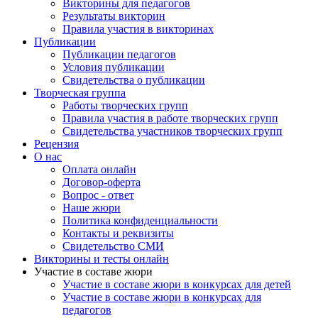
Викторины для педагогов
мы» может нам удастся березку порадовать.Петушок: Ребята
Результаты викторин
как у вас весело пойду березку зватьБелая березонька, оживи!
Правила участия в викторинах
И на праздник к детям скорее приходи.(Выходит березка,
Публикации
здоровается с детьми).Ведущий: Здравствуй березка, спасибо
Публикации педагогов
что пришла к нам на праздник. А ребята тебя очень ждали,
Условия публикации
приготовили для тебя игры и танцы, хочешь посмотреть?
Свидетельства о публикации
Выходите, порадуйте березку!Танец «Мы
Творческая группа
вокруг березки»Зайка: Здравствуйте ребята как весело у вас.
Работы творческих групп
Разрешите и мне березки поклониться, да около березки
Правила участия в работе творческих групп
порезвиться.Ведущий: Здравствуй зайка проходи да всех нас
Свидетельства участников творческих групп
повесели.Игра «Мы на луг ходили»Зайка: Ребята какие вы
Рецензия
молодцы так меня повеселили у меня тоже для вас подарок
О нас
есть волшебная корзинка, а в ней музыкальные
Оплата онлайн
инструменты.Хотите поиграть на них да березку нашу
Договор-оферта
повеселить.Ведущий: Зайка спасибо. Посмотри березка, да
Вопрос - ответ
наши ребята настоящие музыканты. Выходите мальчики,
Наше жюри
выходите девочки сыграйте для березки.Оркестр «Во
Политика конфиденциальности
поле березка стояла»Зайка: И вам спасибо ребята ну а мне
Контакты и реквизиты
пора, до свидания друзья.Березка : Вот и я, Березка в новом
Свидетельство СМИ
сарафане!Хочется мне дети, веселиться с
Викторины и тесты онлайн
вамиХоровод «Береза белая»Ведущий: Мы с тобой березка,
Участие в составе жюри
рады веселиться. Песни петь, гулять и конечно же
Участие в составе жюри в конкурсах для детей
играть.Игра «Ходит Ваня»Ведущий: С давних времен люди
Участие в составе жюри в конкурсах для
любили русскую березку. Наряжали ее ленточками. Наступила
педагогов
весна пришли к березки подружки. А весна ранняя до лета