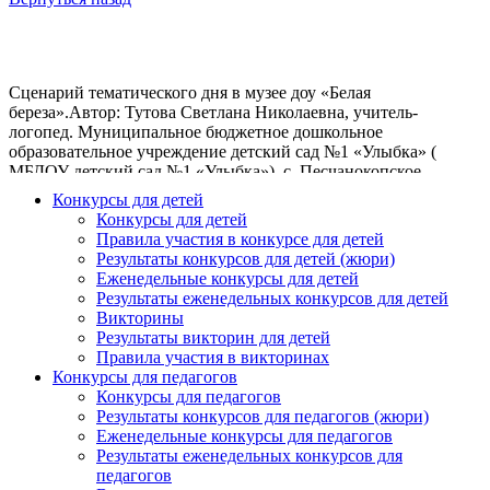
Сценарий тематического дня в музее доу «Белая
береза».Автор: Тутова Светлана Николаевна, учитель-
логопед. Муниципальное бюджетное дошкольное
образовательное учреждение детский сад №1 «Улыбка» (
МБДОУ детский сад №1 «Улыбка»), с. Песчанокопское
Ростовской области.Ведущая: Здравствуйте, дорогие гости!
Конкурсы для детей
Очень рады мы, что вы к нам в гости пожаловали.Наш
Конкурсы для детей
сегодняшний праздник мы посвящен березке. Ни в одной
Правила участия в конкурсе для детей
стране нет столько берез, как у нас.Петушок: Кукареку
Результаты конкурсов для детей (жюри)
здравствуйте ребята. Как рано вы просыпаетесь. Куда же вы
Еженедельные конкурсы для детей
так рано собираетесь?Ведущий: Наши ребята рано встают в
Результаты еженедельных конкурсов для детей
детский садик все идут. Здесь играют и поют дружно весело
Викторины
живут. А сегодня мы идем на праздник
Результаты викторин для детей
к березке.Петушок: Березка ребята моя подружка. Рано я
Правила участия в викторинах
встаю, песенку для нее пою. А вы про меня песенку знаете?
Конкурсы для педагогов
Если споете я вам к ней дорожку покажу.Ведущий: Конечно
Конкурсы для педагогов
знают наши ребята про тебя песенку, вот послушай.
Результаты конкурсов для педагогов (жюри)
(«Петушок» русская народная песня)Петушок: Песенка
Еженедельные конкурсы для педагогов
хорошая моей подружке березки тоже нравится когда все
Результаты еженедельных конкурсов для
радуются поют играют да хороводы водят.Ведущий: Давайте
педагогов
ребята встанем да сыграем в игру «В хороводе были