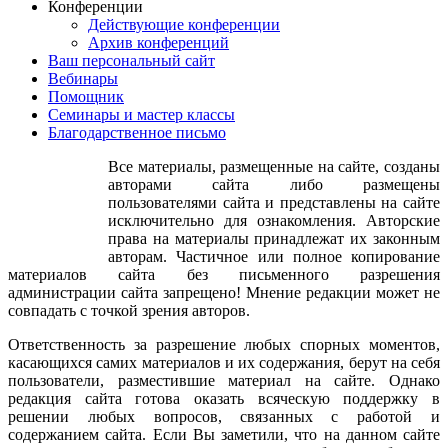
Конференции
далеко. Нет на березках еще листочков. Давайте поможем
Действующие конференции
нарядим подружку нашу березку. (Аппликация)Девица:
Архив конференций
Подходи честной народ, посмотри. Чем береза славится на
Ваш персональный сайт
Руси красавица. Для Катеньки и Светочки берёзовые
Вебинары
веточки.Девица: Есть веники для бани, для Миши и для
Помощник
Саши. Свежие, пахучие, и жгучие! Чтоб были щёчки розовы
Семинары и мастер классы
есть и сок берёзовый! Для Феди и для Маши берёзовая каша.
Благодарственное письмо
Бери, не пожалеешь ты изделия из бересты!Березка :
Молодцы, ребята! Меня вы порадовали да повеселили!
Все материалы, размещенные на сайте, созданы
Спасибо ребятки за теплоту, за ласку. Любите вижу вы меня,
авторами сайта либо размещены
не обижаете, веточек моих не ломаете! Примите от Берёзки
пользователями сайта и представлены на сайте
угощение за такое отношение.
исключительно для ознакомления. Авторские
права на материалы принадлежат их законным
авторам. Частичное или полное копирование
материалов сайта без письменного разрешения
администрации сайта запрещено! Мнение редакции может не
совпадать с точкой зрения авторов.
Ответственность за разрешение любых спорных моментов,
касающихся самих материалов и их содержания, берут на себя
пользователи, разместившие материал на сайте. Однако
редакция сайта готова оказать всяческую поддержку в
решении любых вопросов, связанных с работой и
содержанием сайта. Если Вы заметили, что на данном сайте