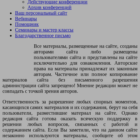
Действующие конференции
согнутых руках перед грудью.Исполнение: 1-4 приставные
Архив конференций
шаги с подскоками вправо, на счет 4 удар мячом в пол. 5-8 то
Ваш персональный сайт
же в левую сторону.Повторить 3 раза в каждую
Вебинары
сторону.Упражнение 2.Прыжки у мяча.И.П.: стоя ноги вместе,
Помощник
руки опущены вниз упираются в мяч. Исполнение: опираясь
Семинары и мастер классы
руками на мяч, выполнить 4 прыжка ноги врозь, затем 2 раза
Благодарственное письмо
подбросить и поймать мяч перед собой, 2 раза ударить в пол
двумя руками.Повторить 4 разаУпражнение 4.Вокруг
Все материалы, размещенные на сайте, созданы
мяча.И.П.: стоя ноги вместе, руки на поясе. Выполняется
авторами сайта либо размещены
вокруг мяча. Исполнение: 1-8 выполнить подскоки вокруг
пользователями сайта и представлены на сайте
мяча в правую сторону, затем в левую.Повторить 4
исключительно для ознакомления. Авторские
разаОсновная часть. 18-20 минутУпражнение 1.Присели.
права на материалы принадлежат их законным
Укрепляет боковые мышцы туловища, бедер, ягодиц.И.П.:
авторам. Частичное или полное копирование
стоя на коленях перед мячом, ноги на ширине плеч, руки
материалов сайта без письменного разрешения
лежат на мяче.Исполнение: выполнять приседание на бедро
администрации сайта запрещено! Мнение редакции может не
вправо и вернуться в И.П. То же самое в левую
совпадать с точкой зрения авторов.
сторону.Выполнить 5 раз в каждую сторону.Упражнение
2.Мяч кверху. Укрепляет внутренюю поверхность бедер,
Ответственность за разрешение любых спорных моментов,
мышцы брюшного пресса.И.П. лежа на спине с упором на
касающихся самих материалов и их содержания, берут на себя
предплечья, ноги выпрямлены, мяч удерживать стопами и
пользователи, разместившие материал на сайте. Однако
икроножными мышцами, как бы обнимая его.Исполнение:
редакция сайта готова оказать всяческую поддержку в
Поднять мяч ногами на 30-40 см от пола и опустить
решении любых вопросов, связанных с работой и
вниз.Выполнить 8-10 раз.Упражнение 3.Кошечка. Развивает
содержанием сайта. Если Вы заметили, что на данном сайте
гибкость позвоночника. Растягивает грудные мышцы.И.П. сед
незаконно используются материалы, сообщите об этом
на согнутых ногах, руки согнуты лежат на мяче.Исполнение: