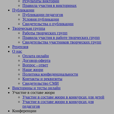
Результаты викторин
движения». Дети встают в круг вместе с
Правила участия в викторинах
преподавателем.Подготовительная часть (разминка) 3-5
Публикации
минут."Жил был гном"Жил-был маленький гном (Дети
Публикации педагогов
приседают, руки ставят на пол, встают) С большим колпаком
Условия публикации
(Вытягивают руки вверх, соединяют ладони и имитируют
Свидетельства о публикации
колпак). Он был путешественник-гном. (Руки на пояс, шагают
Творческая группа
на месте)И любил гулять кругом (Покружились на месте
Работы творческих групп
вправо, а потом влево). На лягушке он скакал: (Прыжки из
Правила участия в работе творческих групп
положения приседа с продвижением вперед по кругу, руки в
Свидетельства участников творческих групп
упоре в пол.) Прыг-скок, ква-ква! И на стрекозе летал: (Бежим
Рецензия
по кругу и машем прямыми руками) Ух, высоко! (Шагаем на
О нас
носочках, руки тянем вверх) По ручью плыл в чайной чашке:
Оплата онлайн
(Продолжаем шагать по кругу, изображаем плывущего
Договор-оферта
человека: попеременные круговые махи вперед руками) Буль-
Вопрос - ответ
буль-буль! Останавливаемся и поворачиваемся в центр
Наше жюри
круга.Ездил он на черепашке: (Опускаем и поднимаем плечи
Политика конфиденциальности
вверх-вниз, имитируем черепашку).И, протопав все
Контакты и реквизиты
тропинки, (Руки на пояс, потопать на месте) Топ-топ-топ! Он
Свидетельство СМИ
качался в паутинке, (Стоя на месте, раскачиваемся вправо-
Викторины и тесты онлайн
влево на прямых ногах, отрываем одну ногу от пола и
Участие в составе жюри
выполняем махи руками), Баю - бай! Баю-бай! Утро придёт,
Участие в составе жюри в конкурсах для детей
(Поднимаем руки вверх, выполняем вдох. Опускаем руки
Участие в составе жюри в конкурсах для
через стороны вниз – выдох). Гном опять в поход пойдет!
педагогов
(Шагаем на месте).Джоггинг (с фитболом).Упражнение
Конференции
1.Прыжки-подскоки в сторону.И.П.: стоя ноги вместе, мяч в