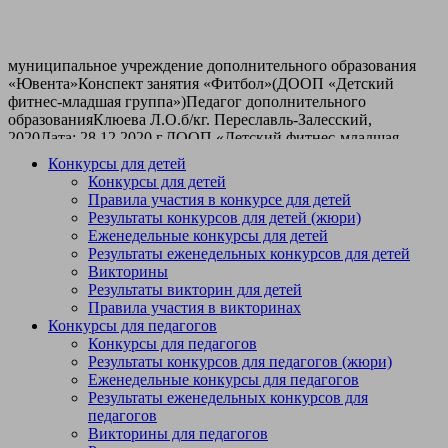
муниципальное учреждение дополнительного образования
«Ювента»Конспект занятия «Фитбол»(ДООП «Детский
фитнес-младшая группа»)Педагог дополнительного
образованияКлюева Л.О.б/кг. Переславль-Залесский,
2020Дата: 28.12.2020 г.ДООП «Детский фитнес-младшая
группа»Группа 1 года обучения Возраст: 5-7 лет Тип занятия:
Конкурсы для детей
изучение нового материала Форма организации занятия:
Конкурсы для детей
групповая. Форма занятия: практическая
Правила участия в конкурсе для детей
работа.Длительность: 45 минутТема: «Фитбол» - тематическое
Результаты конкурсов для детей (жюри)
занятие с использованием мяча-фитбола.Цель: создание
Еженедельные конкурсы для детей
условий для сохранения и укрепления здоровья.Задачи:
Результаты еженедельных конкурсов для детей
развивать двигательные способности, культуру движения,
Викторины
музыкальные и творческие способности
Результаты викторин для детей
обучающихся;показать многообразие упражнений с
Правила участия в викторинах
фитболом.содействовать развитию опорно-двигательного
Конкурсы для педагогов
аппарата;воспитать умение эмоционального самовыражения и
Конкурсы для педагогов
творчества в движении.Основные методы
Результаты конкурсов для педагогов (жюри)
работы:теоретический;наглядный;практический.Оборудование:
Еженедельные конкурсы для педагогов
фитболы диаметром 45 см и коврики гимнастические по
Результаты еженедельных конкурсов для
количеству детей.Ход занятия:Дети построились в шеренгу и
педагогов
поприветствовали преподавателя.«А сейчас, ребята, я
Викторины для педагогов
расскажу вам сказку про гнома, а вы повторяйте за мной