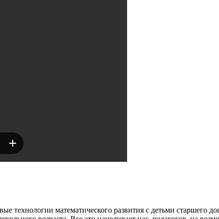
ые технологии математического развития с детьми старшего д
ольного возраста. Все это нацеливает нас, педагогов, на возмо