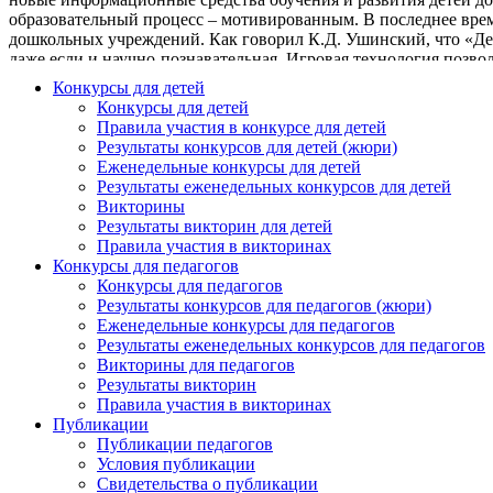
образовательный процесс – мотивированным. В последнее врем
дошкольных учреждений. Как говорил К.Д. Ушинский, что «Детс
даже если и научно-познавательная. Игровая технология позво
сверстниками. Чем больше активности и самостоятельности про
Конкурсы для детей
содержания, несет в себе информацию, которая очень близка и
Конкурсы для детей
Ребенок, увлеченный замыслом игры, не замечает, что он «учи
Правила участия в конкурсе для детей
математическом развитии ребенка поможет повысить мотивацию
Результаты конкурсов для детей (жюри)
писать.Современные игровые технологии математического разв
Еженедельные конкурсы для детей
комплексе все важные для математического развития мыслите
Результаты еженедельных конкурсов для детей
пособием являются палочки Кюизенера. Основные особенности 
Викторины
детские руки», в доступной форме подвести к пониманию разл
Результаты викторин для детей
разной длины от 1 до 10см. Комплектация набора не случайна
Правила участия в викторинах
числу. Например, палочка белого цвета – это куб со стороной 1
Конкурсы для педагогов
оранжевого цвета – длиной 10 см и соответствует числу 10. Та
Конкурсы для педагогов
задача набора Кюизенера – помочь ребенку знакомиться с мате
Результаты конкурсов для педагогов (жюри)
цифры; различать, как расположены предметы в пространстве (в
Еженедельные конкурсы для педагогов
поровну и т. п.); базовым математическим навыкам: сложению 
Результаты еженедельных конкурсов для педагогов
десятка; делить целое на части и измерять объекты условными
Викторины для педагогов
наоборот, удачно их дополняет. Палочки Кюизенера просты, по
Результаты викторин
многофункциональное дидактическое игровое пособие для мате
Правила участия в викторинах
Это пособие представляет собой плоское игровое поле со штыр
Публикации
резиночки, а в некоторых случаях – и несколько геометрическ
Публикации педагогов
использовании и очень функционален.Существует достаточно б
Условия публикации
методика "рисования резиночками" даст ребенку возможность 
Свидетельства о публикации