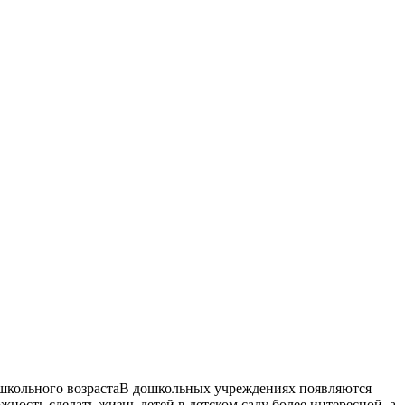
ошкольного возрастаВ дошкольных учреждениях появляются
жность сделать жизнь детей в детском саду более интересной, а