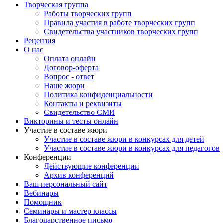
и созидать самостоятельно, наладит связь между живым объек
Творческая группа
качеств, как внимание и усидчивость. Математический планше
Работы творческих групп
мира, их свойствах и отношениях: форма, цвет, размер, колич
Правила участия в работе творческих групп
способ познакомить дошкольника с такими, пока еще сложными
Свидетельства участников творческих групп
научится рисовать резиночками цифры и сможет пощупать их 
Рецензия
непосредственно образовательной деятельности, в индивидуал
О нас
математических представлений детей дошкольного возраста п
Оплата онлайн
огромный мир математических задач.В презентации показаны 
Договор-оферта
у дошкольников, которые я использую в работе детьми. Констр
Вопрос - ответ
во взаимодействии со взрослыми научатся оперировать просте
Наше жюри
пространстве. LEGO-детали с цифрами можно использовать вм
Политика конфиденциальности
элементарные математические представления. С помощью LEGO 
Контакты и реквизиты
интересную и увлекательную игру, то и процесс познания и усв
Свидетельство СМИ
воплощать в жизни свои задумки, строить и фантазировать, увл
Викторины и тесты онлайн
ориентируются в необычных ситуациях, пополняют запас предс
Участие в составе жюри
желанием.Конструкторы LEGO предназначены и для групповых
Участие в составе жюри в конкурсах для детей
правильном подходе с его помощью можно добиться впечатляющ
Участие в составе жюри в конкурсах для педагогов
будет более эффективно, если внедрять в педагогический проц
Конференции
Действующие конференции
Архив конференций
Ваш персональный сайт
Вебинары
Помощник
Семинары и мастер классы
Благодарственное письмо