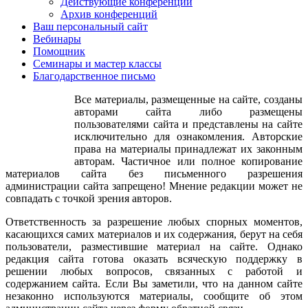
Действующие конференции
Чуковского однажды встретились? (Предполагаемые ответы
Архив конференций
детей). Сегодня мы попробуем собрать их всех вместе. Что для
Ваш персональный сайт
этого надо сделать? (Дети говорят, что надо сначала
Вебинары
вспомнить сказки Чуковского). Конечно. Ну-ка, посмотрите:У
Помощник
волшебных у ворот Чудо-дерево растёт. Чудо, чудо, чудо, чудо
Семинары и мастер классы
Расчудесное.Не листочки на нём, Не цветочки на нём. А что?
Благодарственное письмо
На знаменитом чудо-дереве писателя росли чулки и башмаки.
А на нашем - весёлые книжечки, да со сказками.Воспитатель:
Все материалы, размещенные на сайте, созданы
Давайте проведем литературную разминку под названием
авторами сайта либо размещены
«Доскажи словечко». (Снимает обложки книжек с «чудо-
пользователями сайта и представлены на сайте
дерева» и читает цитаты из произведений Чуковского)1. Но
исключительно для ознакомления. Авторские
бессовестный смеётся Так, что дерево трясётся: «Если только
права на материалы принадлежат их законным
захочу,(И луну я проглочу!»)2. И сказал Айболит: «Не беда!
авторам. Частичное или полное копирование
Подавай-ка его сюда!Я пришью ему новые ножки,(Он опять
материалов сайта без письменного разрешения
побежит по дорожке».) 3. Будут вас кусать,Бить и обижать,-Не
администрации сайта запрещено! Мнение редакции может не
ходите, дети,(В Африку гулять). 4. Одеяло убежало,Улетела
совпадать с точкой зрения авторов.
простыня, И подушка,Как лягушка, (Ускакала от
меня.)Воспитатель: Ребята, а из каких сказок эти отрывки?
Ответственность за разрешение любых спорных моментов,
(Ответы детей). Молодцы, наша литературная разминка
касающихся самих материалов и их содержания, берут на себя
прошла успешно. Заходит музыкальный руководитель:
пользователи, разместившие материал на сайте. Однако
Здравствуйте, ребята. Дети (говорят):
редакция сайта готова оказать всяческую поддержку в
Здравствуйте.Музыкальный руководитель: Здравствуйте, (имя
решении любых вопросов, связанных с работой и
воспитателя). Воспитатель: Мяу-мяу-мяу!Музыкальный
содержанием сайта. Если Вы заметили, что на данном сайте
руководитель: Ребята, что это с (имя-отчество воспитателя)?
незаконно используются материалы, сообщите об этом
Вам не кажется, что она что-то перепутала? Совсем, как в