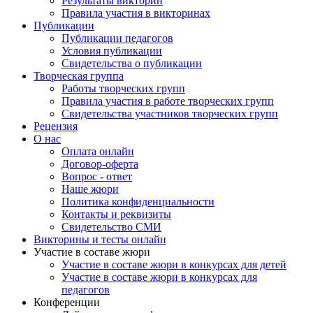
Результаты викторин
художественно-творческого воплощения результата
Правила участия в викторинах
совместной деятельности детей и педагогов.Задачи:-
Публикации
продолжать формировать коммуникативные качества
Публикации педагогов
личности при выполнении коллективной творческой работы;-
Условия публикации
добиться эмоциональной вовлеченности детей в проблему;
Свидетельства о публикации
-обучать дошкольников вокально-речевым умениям.Методы и
Творческая группа
приемы: постановка проблемного вопроса, сопоставление,
Работы творческих групп
поисковая деятельность, беседа, показ, самостоятельная работа
Правила участия в работе творческих групп
детей.Способ организации деятельности педагогов и
Свидетельства участников творческих групп
воспитанников: коллективный.Оборудование:- портрет и
Рецензия
книги К. Чуковского- "Чудо-дерево", на котором прикреплены
О нас
макеты обложек книг-сказок К.И. Чуковского, внутрь вклеены
Оплата онлайн
цитаты из произведений Чуковского;- заготовка – рисунок:
Договор-оферта
изображение самовара в центре ватмана; -рамка для
Вопрос - ответ
коллективного портрета героев сказок Чуковского;-портреты
Наше жюри
самих героев для каждого ребенка по одному; -конверты;-
Политика конфиденциальности
мультфильм «Путаница» по мотивам сказки Чуковского; -
Контакты и реквизиты
фонограммы;-аудиозапись отрывков из сказок Чуковского в
Свидетельство СМИ
исполнении автора; - ножницы, клей;- медиа проектор,
Викторины и тесты онлайн
экран;- музыкальный центр;- колонки.Ход занятияДети под
Участие в составе жюри
музыку заходят в зал. Их встречает воспитатель.Воспитатель:
Участие в составе жюри в конкурсах для детей
Ребята, обратите внимание на этот портрет. На нем изображен
Участие в составе жюри в конкурсах для
детский писатель Корней Иванович Чуковский. Сегодня мы с
педагогов
вами будем путешествовать по дорогам его сказок. Как вы
Конференции
думаете, что было бы, если бы герои произведений