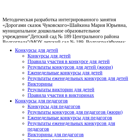
Методическая разработка интегрированного занятия
«Дорогами сказок Чуковского»Шайкина Мария Юрьевна,
муниципальное дошкольное образовательное
учреждение"Детский сад № 189 Центрального района
Волгограда"(МОУ детский сад № 189, Волгоград)Форма:
конспект интегрированного занятия Возраст: дети 5-6
Конкурсы для детей
летПричины обращения к теме:1. Этот литературный
Конкурсы для детей
материал является программным для дошкольных
Правила участия в конкурсе для детей
учреждений. 2. В связи с развитием компьютерных
Результаты конкурсов для детей (жюри)
технологий наблюдается значительное снижение интереса к
Еженедельные конкурсы для детей
«детской» классике как у детей, так и у их родителей. Нам
Результаты еженедельных конкурсов для детей
хотелось бы таким образом как-то содействовать
Викторины
поддержанию этого интереса. 3. В последнюю неделю марта
Результаты викторин для детей
по всей стране проходит традиционная неделя детской книги.
Правила участия в викторинах
Все вышесказанное побудило нас сформулировать тему
Конкурсы для педагогов
занятия как «Дорогами сказок Чуковского». Принцип
Конкурсы для педагогов
построения занятия – тематический, вид занятия –
Результаты конкурсов для педагогов (жюри)
интегрированное.Предварительная работа: чтение
Еженедельные конкурсы для педагогов
произведений Чуковского, беседа об их героях, заучивание
Результаты еженедельных конкурсов для
отрывков наизусть, приготовление портретов героев сказок
педагогов
Чуковского, рассматривание иллюстраций к ним.Цель: путем
Викторины для педагогов
интеграции образовательных областей добиться