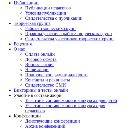
веснаВсю природу ото сна.Засветило солнце яркоЗаглянуло в
Публикации
каждый дом.-Ребята какое сейчас время года?-Весна-
Публикации педагогов
Правильно, весна, весна-красна к нам пришла. Скажите мне
Условия публикации
дети снега на улице много?-Нету снега, он растаял-А,
Свидетельства о публикации
солнышко светит на улице?-Светит -Молодцы ребята.
Творческая группа
Солнышко с приходом весны стало светить ярко.-Дети, а к
Работы творческих групп
нам кто-то стучится. Давайте посмотрим.(воспитатель вносит
Правила участия в работе творческих групп
куклу Машу в весенней одежде после прогулки, у неё в руках
Свидетельства участников творческих групп
веточки клёна с почками.)-Дети поздоровайтесь с Машей.-
Рецензия
Здравствуй Маша.-Посмотрите ребята, Маша гуляла на улице
О нас
и решила зайти к нам в гости. Давайте посмотрим, как она
Оплата онлайн
одета?(дети рассматривают куклу вместе с воспитателем)-
Договор-оферта
Посмотрите, на кукле одета курточка. Какая она?-Легкая,
Вопрос - ответ
весенняя-А, на голове у Маши теплая шапочка?-Нет, тонкая
Наше жюри
(легкая)-А, сапожки у Маши есть, или валенки?-Нет, у неё
Политика конфиденциальности
ботиночки.-Правильно дети, вы все очень хорошо
Контакты и реквизиты
рассмотрели. Маша одета в легкую весеннею одежду, на улице
Свидетельство СМИ
с приходом весны тепло и тоже мы стали одеваться полегче.-
Викторины и тесты онлайн
Ребята посмотрите, Маша нам принесла веточки, а на
Участие в составе жюри
веточках почки. Почки – это домики, в которых спят
Участие в составе жюри в конкурсах для детей
листочки. Листочки проснутся, высунут свои носики из
Участие в составе жюри в конкурсах для
почек, чтобы проверить, растаял ли снег, тепло ли на улице. А
педагогов
если на улице достаточно тепло листочки вылезут совсем из
Конференции
своих домиков и будут нас радовать своей красотой.-Дети, что
Действующие конференции
у нас на веточках?-Почки (домики листочков)-Ребята, что вы