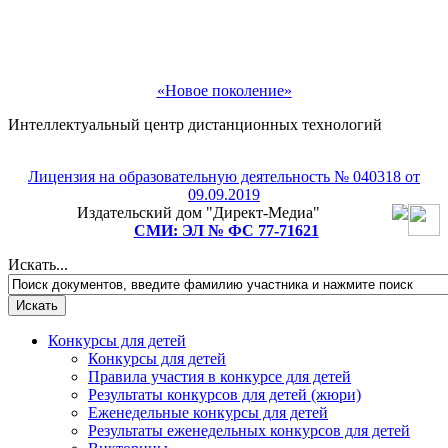
«Новое поколение»
Интеллектуальный центр дистанционных технологий
Лицензия на образовательную деятельность № 040318 от
Рады приветствовать Вас!
09.09.2019
Издательский дом "Директ-Медиа"
Подпишитесь на рассылку и мы подарим Вам
СМИ: ЭЛ № ФС 77-71621
бесплатное участие в любом педагогическом или
детском конкурсе на выбор!
Искать...
Конкурсы для детей
Конкурсы для детей
Правила участия в конкурсе для детей
Результаты конкурсов для детей (жюри)
Еженедельные конкурсы для детей
Результаты еженедельных конкурсов для детей