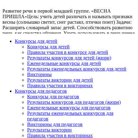
Развитие речи в первой младшей группе. «ВЕСНА
ПРИШЛА»Цель: учить детей различать и называть признаки
весны (солнышко светит, снег растаял, птички поют) Задачи:
Расширять словарный запас детей. Способствовать развитию
речи, как средства общения. Учить использовать в речи имена
прилагательные. Понимать и отвечать на вопросы взрослого
Конкурсы для детей
предложениями из 2 слов. Развивать память, внимание,
Конкурсы для детей
связную речь. Воспитывать интерес к явлениям живой и
Правила участия в конкурсе для детей
неживой природы.Словарная работа: весна, снег растаял,
Результаты конкурсов для детей (жюри)
весеннее солнце, почки, тонкая, греет.Материалы: кукла
Еженедельные конкурсы для детей
Маша в весенней одежде, веточки клёна с почками.Ход
Результаты еженедельных конкурсов для детей
занятия:Пальчиковая игра «Пошли пальчики гулять»Пошли
Викторины
пальчики гулять,(руки сжаты в кулаки, большие пальцы
Результаты викторин для детей
«бегут» по столу)А вторые догонять.(по столу «бегут»
Правила участия в викторинах
указательные пальцы)Третьи пальчики бегом,(средние
Конкурсы для педагогов
пальцы)А четвертые пешком.(безымянные пальцы)Пятый
Конкурсы для педагогов
пальчик поскакал(касаться стола ритмично обоими
Результаты конкурсов для педагогов (жюри)
мизинцами)И в конце пути упал.(хлопнуть кулаками по
Еженедельные конкурсы для педагогов
столу) - Ребята, посмотрите в окно, как ярко светит солнце,
Результаты еженедельных конкурсов для
как тепло стало на улице.-Наступила весна. Все радуются
педагогов
приходу весны птички, звери, деревья. А вы рады весне?
Викторины для педагогов
Послушайте стихотворение:Растаял снежок, ожил лужокДень
Результаты викторин
прибывает, тепло наступаетВесной так бываетБудит ласково
Правила участия в викторинах