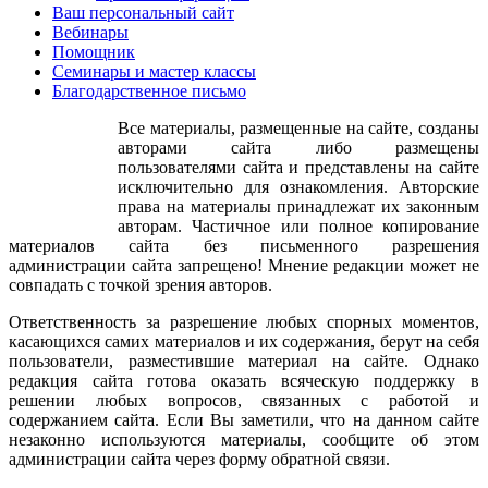
Архив конференций
сегодня узнали о весне, о чём мы говорили.-На улице стало
Ваш персональный сайт
тепло. Снег растаял. Солнышко светит ярко. Зеленеет травка и
Вебинары
даже листочки скоро покинут свои домики и будут нас
Помощник
радовать. –Ребята, а птички рады приходу весны?-Да.-А
Семинары и мастер классы
давайте поиграем в игру, она называется «Вороны». Вороны
Благодарственное письмо
тоже рады приходу весны.Игра: Дети изображают ворон, они
стоят "стайкой" и подражают всем движениям взрослого,
Все материалы, размещенные на сайте, созданы
который поет или говорит нараспев: Вот под елочкой
авторами сайта либо размещены
зеленойСкачут весело вороны«Кар-кар-кар»Целый день они
пользователями сайта и представлены на сайте
кричалиСпать ребятам не давали«Кар-кар-кар»(Дети бегают
исключительно для ознакомления. Авторские
по комнате, размахивают ручками, как крыльями.) Только к
права на материалы принадлежат их законным
ночи умолкаютСпят вороны, отдыхают«Кар-кар-кар»(Садятся
авторам. Частичное или полное копирование
на корточки, ручки под щечку - "засыпают".)
материалов сайта без письменного разрешения
администрации сайта запрещено! Мнение редакции может не
совпадать с точкой зрения авторов.
Ответственность за разрешение любых спорных моментов,
касающихся самих материалов и их содержания, берут на себя
пользователи, разместившие материал на сайте. Однако
редакция сайта готова оказать всяческую поддержку в
решении любых вопросов, связанных с работой и
содержанием сайта. Если Вы заметили, что на данном сайте
незаконно используются материалы, сообщите об этом
администрации сайта через форму обратной связи.