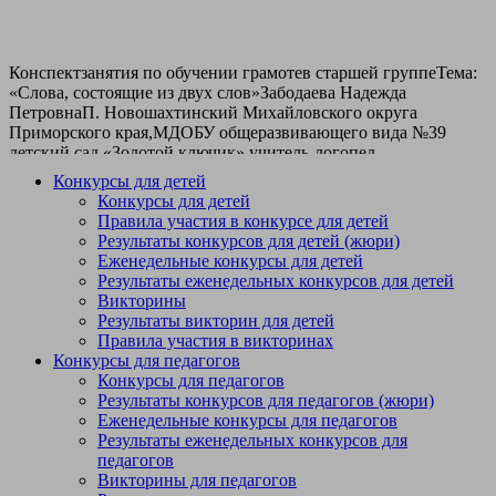
Конспектзанятия по обучении грамотев старшей группеТема:
«Слова, состоящие из двух слов»Забодаева Надежда
ПетровнаП. Новошахтинский Михайловского округа
Приморского края,МДОБУ общеразвивающего вида №39
детский сад «Золотой ключик»,учитель-логопед,
nadya.zabodaeva@mail.ruЦель. Расширить представление детей
Конкурсы для детей
о многообразии слов в русском языке. Обучающая задача.
Конкурсы для детей
Учить составлять длинные слова из двух коротких слов и
Правила участия в конкурсе для детей
делить длинное слово на два коротких.Развивающая задача.
Результаты конкурсов для детей (жюри)
Развитие образного мышления; формирование
Еженедельные конкурсы для детей
грамматических навыков.Воспитательная задача.
Результаты еженедельных конкурсов для детей
Формировать интерес к речевой деятельности. Оборудование.
Викторины
Иллюстрации: снегопад, листопад, самоката, самолёт,
Результаты викторин для детей
пылесос, мясорубка, сороконожка, дровосек, самовар.План
Правила участия в викторинах
занятияПсихогимнастика Дети берутся за руки и все месте
Конкурсы для педагогов
читают стихотворение:«Дружно за руки возьмёмся,И друг
Конкурсы для педагогов
другу улыбнёмся.Мы пожмём друг другу руки,Побежит тепло
Результаты конкурсов для педагогов (жюри)
по кругу.Вместе будем очень дружно,На вопросы отвечать.Все
Еженедельные конкурсы для педагогов
хотим мы заниматься,Всё хотим на свете знать».Знакомство с
Результаты еженедельных конкурсов для
темой занятия. Слова в русском языке могут состоять из двух
педагогов
коротких слов. Например, слово «Землетрясение» состоит из
Викторины для педагогов
двух маленьких слов «Земля» и «Трясение». А слово