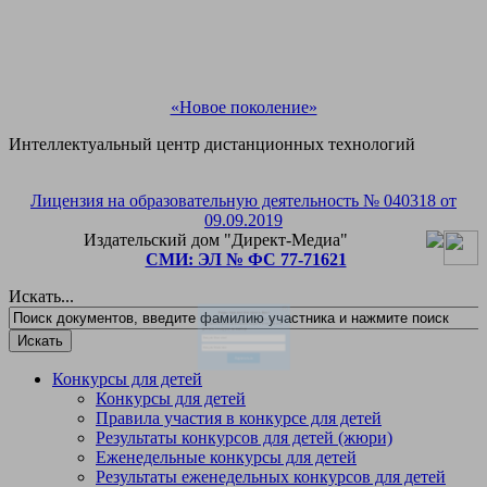
«Новое поколение»
Интеллектуальный центр дистанционных технологий
Лицензия на образовательную деятельность № 040318 от
Рады приветствовать Вас!
09.09.2019
Издательский дом "Директ-Медиа"
Подпишитесь на рассылку и мы подарим Вам
СМИ: ЭЛ № ФС 77-71621
бесплатное участие в любом педагогическом или
детском конкурсе на выбор!
Искать...
Конкурсы для детей
Конкурсы для детей
Правила участия в конкурсе для детей
Результаты конкурсов для детей (жюри)
Еженедельные конкурсы для детей
Результаты еженедельных конкурсов для детей