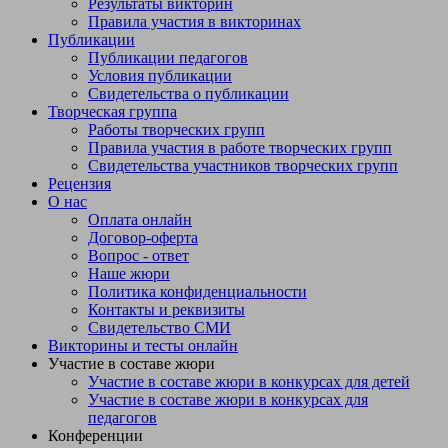
Результаты викторин
«Синеглазый» состоит из слова «Синий» и
Правила участия в викторинах
«Глаза».Упражнение «Найди в слове два коротких
Публикации
слова»Рассмотреть иллюстрации самовара, листопада,
Публикации педагогов
самолёта;назвать предметы;найти в каждом слове, два
Условия публикации
коротких слова.Упражнение «Соедини два коротких слова в
Свидетельства о публикации
одно длинное слово»Сорок + ножек = сороконожка
Творческая группа
(прохлопать слово), показать иллюстрацию;снег + падает =
Работы творческих групп
снегопад (прохлопать слово), показать иллюстрацию;нос+ рог
Правила участия в работе творческих групп
= носорог (прохлопать слово), показать иллюстрацию;лес +
Свидетельства участников творческих групп
рубит = лесоруб (прохлопать слово), показать
Рецензия
иллюстрацию.Почему, так называют предметы (показать
О нас
иллюстрации)Пылесос,самокат, мясорубка.Физкультурная
Оплата онлайн
минутка «Как живёшь?»Как живёшь? – Вот так! (Дети
Договор-оферта
показывают большие пальцы рук).А плывёшь? – Вот так!
Вопрос - ответ
(Дети машут руками, как при плавании).Как бежишь? – Вот
Наше жюри
так! (Дети имитируют бег).Вдаль глядишь? – Вот так! (Дети
Политика конфиденциальности
подставляют ладонь ко лбу).Ждёшь обед? – Вот так! (Дети
Контакты и реквизиты
кладут щёку на ладонь).Машешь вслед? – Вот так! (Дети
Свидетельство СМИ
машут рукой).Упражнение с мячом «Позови ласково».Педагог
Викторины и тесты онлайн
бросает мяч по очереди детям и называет предмет (Самокат,
Участие в составе жюри
самолёт, мясорубка и т.д.) Дети бросают мяч обратно и
Участие в составе жюри в конкурсах для детей
преобразовывает слово в ласкательное.Упражнение
Участие в составе жюри в конкурсах для
«Придумай предложение из длинных слов» Анализ занятия
педагогов
детьмиЧто ты можешь сказать про себя, как ты занимался?Что
Конференции
у тебя получилось? Не получилось?Кто из детей, лучше всех