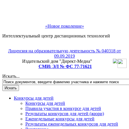
«Новое поколение»
Интеллектуальный центр дистанционных технологий
Лицензия на образовательную деятельность № 040318 от
Рады приветствовать Вас!
09.09.2019
Издательский дом "Директ-Медиа"
Подпишитесь на рассылку и мы подарим Вам
СМИ: ЭЛ № ФС 77-71621
бесплатное участие в любом педагогическом или
детском конкурсе на выбор!
Искать...
Конкурсы для детей
Конкурсы для детей
Правила участия в конкурсе для детей
Результаты конкурсов для детей (жюри)
Еженедельные конкурсы для детей
Результаты еженедельных конкурсов для детей