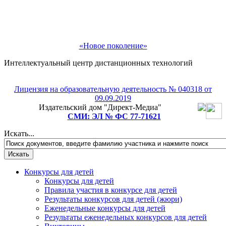
«Новое поколение»
Интеллектуальный центр дистанционных технологий
Лицензия на образовательную деятельность № 040318 от
Рады приветствовать Вас!
09.09.2019
Издательский дом "Директ-Медиа"
Подпишитесь на рассылку и мы подарим Вам
СМИ: ЭЛ № ФС 77-71621
бесплатное участие в любом педагогическом или
детском конкурсе на выбор!
Искать...
Конкурсы для детей
Конкурсы для детей
Правила участия в конкурсе для детей
Результаты конкурсов для детей (жюри)
Еженедельные конкурсы для детей
Результаты еженедельных конкурсов для детей