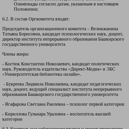
Олимпиады согласно датам, указанным в настоящем
Положении;
6.2. В состав Оргкомитета входят:
Председатель организационного комитета – Великжанина
Татьяна Борисовна, кандидат психологических наук, доцент,
директор института непрерывного образования Башкирского
государственного университета
Члены жюри:
- Костюк Константин Николаевич, кандидат политических
наук. Руководитель издательства «Директ-Медиа» и ЭБС
«Университетская библиотека онлайн».
- Букреева Людмила Николаевна, кандидат педагогических
наук, доцент, ведущий специалист института непрерывного
образования Башкирского государственного университета
- Ягафарова Светлана Раилевна – психолог первой категории
- Кириллова Гульнара Ураловна – воспитатель высшей
категории
6.3. Контроль над соблюдением правил и сроков проведения