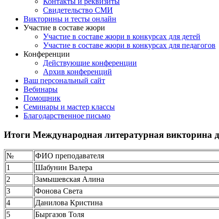
Контакты и реквизиты
Свидетельство СМИ
Викторины и тесты онлайн
Участие в составе жюри
Участие в составе жюри в конкурсах для детей
Участие в составе жюри в конкурсах для педагогов
Конференции
Действующие конференции
Архив конференций
Ваш персональный сайт
Вебинары
Помощник
Семинары и мастер классы
Благодарственное письмо
Итоги Международная литературная викторина д
№
ФИО преподавателя
1
Шабунин Валера
2
Замышевская Алина
3
Фонова Света
4
Данилова Кристина
5
Быргазов Толя