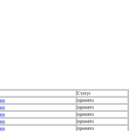
Статус
ени
принято
ени
принято
ени
принято
ени
принято
ени
принято