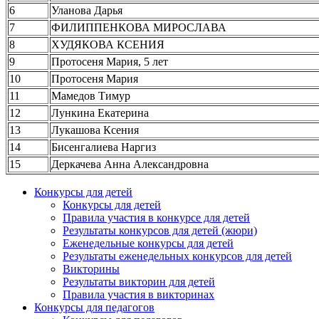
6
Уланова Дарья
7
ФИЛИППЕНКОВА МИРОСЛАВА
8
ХУДЯКОВА КСЕНИЯ
9
Протосеня Мария, 5 лет
10
Протосеня Мария
11
Мамедов Тимур
12
Лункина Екатерина
13
Лукашова Ксения
14
Бисенгалиева Наргиз
15
Деркачева Анна Александровна
Конкурсы для детей
Конкурсы для детей
Правила участия в конкурсе для детей
Результаты конкурсов для детей (жюри)
Еженедельные конкурсы для детей
Результаты еженедельных конкурсов для детей
Викторины
Результаты викторин для детей
Правила участия в викторинах
Конкурсы для педагогов