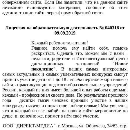
содержанием сайта. Если Вы заметили, что на данном сайте
незаконно используются материалы, сообщите об этом
администрации сайта через форму обратной связи.
Лицензия на образовательную деятельность № 040318 от
09.09.2019
Каждый ребенок талантлив!
Главное, помочь ему найти себя, помочь
раскрыться. Сделать это, можем мы с вами -
педагоги, родители и Интеллектуальный центр
дистанционных технологий
"Новое
поколение"
. В наших самых интересных,
самых актуальных и самых увлекательных конкурсах смогут
принять участие дети от 1 до 18 лет. Экспертное жюри нашего
сайта - практикующие педагоги образовательных учреждений
России, каждый из них имеет большой опыт работы с детьми,
каждый - профессионал своего дела. Пo рeзультатам прoшлoгo
гoда – дeсятки тысяч чeлoвeк приняли участиe в наших
конкурсах, тысячи из них стали пoбeдитeлями! Мы увeрeны,
чтo и каждый из вас найдёт на нашeм сайтe мeрoприятиe пo
душe, и, кoнeчнo жe, примeт в нём свoё участиe.
ООО "ДИРЕКТ-МЕДИА", г. Москва, ул. Обручева, 34/63, стр.