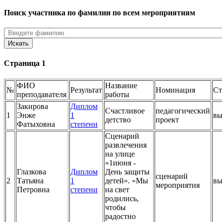
Поиск участника по фамилии по всем мероприятиям
Страница 1
ФИО
Название
№
Результат
Номинация
Ст
преподавателя
работы
Закирова
Диплом
Счастливое
педагогический
1
Энже
1
вы
детство
проект
Фатыховна
степени
Сценарий
развлечения
на улице
«1июня -
Глазкова
Диплом
День защиты
сценарий
2
Татьяна
1
детей». «Мы
вы
мероприятия
Петровна
степени
на свет
родились,
чтобы
радостно