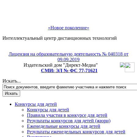
«Новое поколение»
Интеллектуальный центр дистанционных технологий
Рады приветствовать Вас!
Лицензия на образовательную деятельность № 040318 от
09.09.2019
Подпишитесь на рассылку и мы подарим Вам
Издательский дом "Директ-Медиа"
СМИ: ЭЛ № ФС 77-71621
бесплатное участие в любом педагогическом или
детском конкурсе на выбор!
Искать...
Конкурсы для детей
Конкурсы для детей
Правила участия в конкурсе для детей
Результаты конкурсов для детей (жюри)
Еженедельные конкурсы для детей
Результаты еженедельных конкурсов для детей