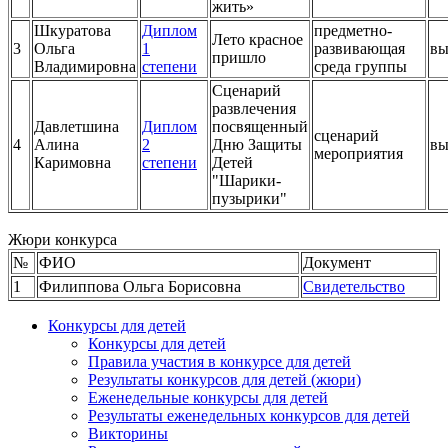
жить»
Шкуратова
Диплом
предметно-
Лето красное
3
Ольга
1
развивающая
вы
пришло
Владимировна
степени
среда группы
Сценарий
развлечения
Давлетшина
Диплом
посвященный
сценарий
4
Алина
2
Дню Защиты
вы
мероприятия
Каримовна
степени
Детей
"Шарики-
пузырики"
Жюри конкурса
№
ФИО
Документ
1
Филиппова Ольга Борисовна
Свидетельство
Конкурсы для детей
Конкурсы для детей
Правила участия в конкурсе для детей
Результаты конкурсов для детей (жюри)
Еженедельные конкурсы для детей
Результаты еженедельных конкурсов для детей
Викторины