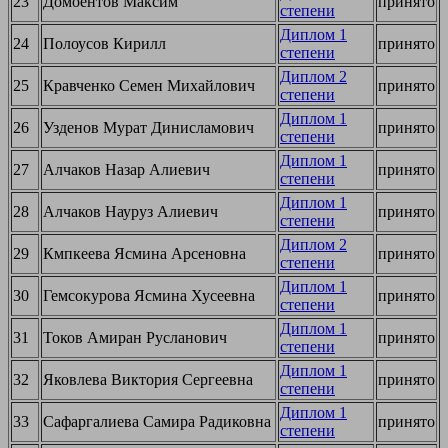
23
Домоентов Максим
принято
степени
Диплом 1
24
Полоусов Кирилл
принято
степени
Диплом 2
25
Кравченко Семен Михайлович
принято
степени
Диплом 1
26
Узденов Мурат Динисламович
принято
степени
Диплом 1
27
Алчаков Назар Алиевич
принято
степени
Диплом 1
28
Алчаков Науруз Алиевич
принято
степени
Диплом 2
29
Кмпкеева Ясмина Арсеновна
принято
степени
Диплом 1
30
Гемсокурова Ясмина Хусеевна
принято
степени
Диплом 1
31
Токов Амиран Русланович
принято
степени
Диплом 1
32
Яковлева Виктория Сергеевна
принято
степени
Диплом 1
33
Сафаргалиева Самира Радиковна
принято
степени