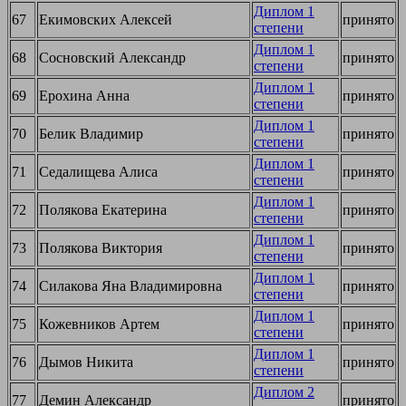
Диплом 1
67
Екимовских Алексей
принято
степени
Диплом 1
68
Сосновский Александр
принято
степени
Диплом 1
69
Ерохина Анна
принято
степени
Диплом 1
70
Белик Владимир
принято
степени
Диплом 1
71
Седалищева Алиса
принято
степени
Диплом 1
72
Полякова Екатерина
принято
степени
Диплом 1
73
Полякова Виктория
принято
степени
Диплом 1
74
Силакова Яна Владимировна
принято
степени
Диплом 1
75
Кожевников Артем
принято
степени
Диплом 1
76
Дымов Никита
принято
степени
Диплом 2
77
Демин Александр
принято