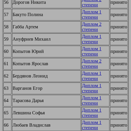
56
Дорогов Никита
принято
степени
Диплом 1
57
Бакуто Полина
принято
степени
Диплом 2
58
Габба Артем
принято
степени
Диплом 1
59
Ануфриев Михаил
принято
степени
Диплом 1
60
Копытов Юрий
принято
степени
Диплом 2
61
Копытов Ярослав
принято
степени
Диплом 1
62
Бердянов Леонид
принято
степени
Диплом 1
63
Варганов Егор
принято
степени
Диплом 1
64
Тарасова Дарья
принято
степени
Диплом 1
65
Левшина Софья
принято
степени
Диплом 1
66
Любаев Владислав
принято
степени