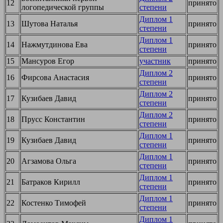
12
принято
логопедической группы
степени
Диплом 1
13
Шутова Наталья
принято
степени
Диплом 1
14
Нажмутдинова Ева
принято
степени
15
Мансуров Егор
участник
принято
Диплом 2
16
Фирсова Анастасия
принято
степени
Диплом 2
17
Кузибаев Давид
принято
степени
Диплом 2
18
Прусс Константин
принято
степени
Диплом 1
19
Кузибаев Давид
принято
степени
Диплом 1
20
Агзамова Ольга
принято
степени
Диплом 1
21
Батраков Кирилл
принято
степени
Диплом 1
22
Костенко Тимофей
принято
степени
Диплом 1