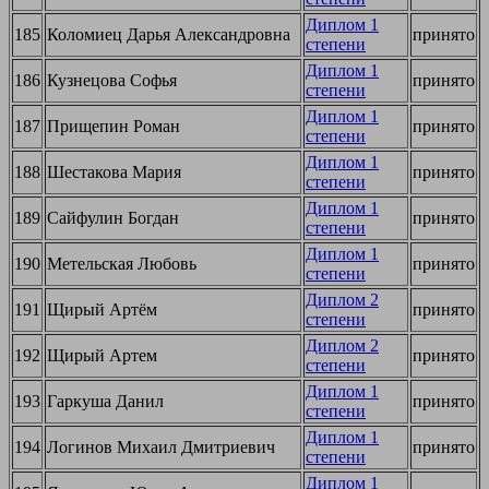
Диплом 1
185
Коломиец Дарья Александровна
принято
степени
Диплом 1
186
Кузнецова Софья
принято
степени
Диплом 1
187
Прищепин Роман
принято
степени
Диплом 1
188
Шестакова Мария
принято
степени
Диплом 1
189
Сайфулин Богдан
принято
степени
Диплом 1
190
Метельская Любовь
принято
степени
Диплом 2
191
Щирый Артём
принято
степени
Диплом 2
192
Щирый Артем
принято
степени
Диплом 1
193
Гаркуша Данил
принято
степени
Диплом 1
194
Логинов Михаил Дмитриевич
принято
степени
Диплом 1