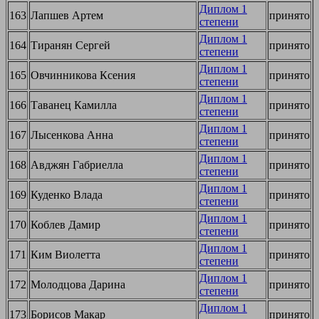
Диплом 1
163
Лапшев Артем
принято
степени
Диплом 1
164
Тиранян Сергей
принято
степени
Диплом 1
165
Овчинникова Ксения
принято
степени
Диплом 1
166
Таванец Камилла
принято
степени
Диплом 1
167
Лысенкова Анна
принято
степени
Диплом 1
168
Авджян Габриелла
принято
степени
Диплом 1
169
Куденко Влада
принято
степени
Диплом 1
170
Коблев Дамир
принято
степени
Диплом 1
171
Ким Виолетта
принято
степени
Диплом 1
172
Молодцова Дарина
принято
степени
Диплом 1
173
Борисов Макар
принято