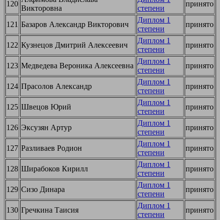
120
принято
Викторовна
степени
Диплом 1
121
Базаров Александр Викторович
принято
степени
Диплом 1
122
Кузнецов Дмитрий Алексеевич
принято
степени
Диплом 1
123
Медведева Вероника Алексеевна
принято
степени
Диплом 1
124
Прасолов Александр
принято
степени
Диплом 1
125
Швецов Юрий
принято
степени
Диплом 1
126
Эксузян Артур
принято
степени
Диплом 1
127
Разливаев Родион
принято
степени
Диплом 1
128
Ширабоков Кирилл
принято
степени
Диплом 1
129
Сизо Динара
принято
степени
Диплом 1
130
Гречкина Таисия
принято
степени