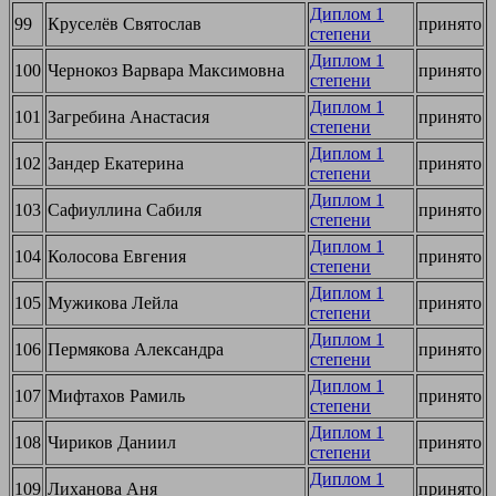
Диплом 1
99
Круселёв Святослав
принято
степени
Диплом 1
100
Чернокоз Варвара Максимовна
принято
степени
Диплом 1
101
Загребина Анастасия
принято
степени
Диплом 1
102
Зандер Екатерина
принято
степени
Диплом 1
103
Сафиуллина Сабиля
принято
степени
Диплом 1
104
Колосова Евгения
принято
степени
Диплом 1
105
Мужикова Лейла
принято
степени
Диплом 1
106
Пермякова Александра
принято
степени
Диплом 1
107
Мифтахов Рамиль
принято
степени
Диплом 1
108
Чириков Даниил
принято
степени
Диплом 1
109
Лиханова Аня
принято