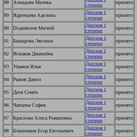
88
Ахмадова Малика
принято
степени
Диплом 1
89
Ядренцева Аделина
принято
степени
Диплом 1
90
Подивилов Матвей
принято
степени
Диплом 1
91
Баширова Эвелина
принято
степени
Диплом 1
92
Искаков Джанибек
принято
степени
Диплом 1
93
Ушаков Илья
принято
степени
Диплом 1
94
Рыков Данил
принято
степени
Диплом 1
95
Деев Семён
принято
степени
Диплом 1
96
Чапцева София
принято
степени
Диплом 1
97
Краснова Алиса Романовна
принято
степени
Диплом 1
98
Блинников Егор Евгеньевич
принято
степени