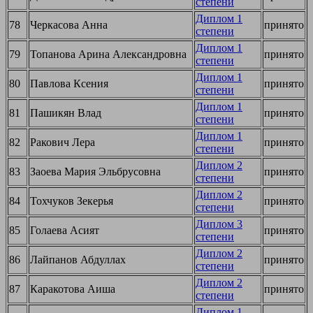
степени
Диплом 1
78
Черкасова Анна
принято
степени
Диплом 1
79
Топанова Арина Александровна
принято
степени
Диплом 1
80
Павлова Ксения
принято
степени
Диплом 1
81
Пашикян Влад
принято
степени
Диплом 1
82
Ракович Лера
принято
степени
Диплом 2
83
Заоева Мария Эльбрусовна
принято
степени
Диплом 2
84
Тохчуков Зекерья
принято
степени
Диплом 3
85
Голаева Асият
принято
степени
Диплом 2
86
Лайпанов Абдуллах
принято
степени
Диплом 2
87
Каракотова Аиша
принято
степени
Диплом 1