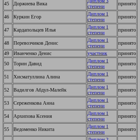
Диплом 3
45
Доржиева Вика
принято
степени
Диплом 1
46
Куркин Егор
принято
степени
Диплом 1
47
Кардапольцев Илья
принято
степени
Диплом 1
48
Перевозчиков Денис
принято
степени
49
Иванченко Денис
участник
принято
Диплом 1
50
Торин Давид
принято
степени
Диплом 1
51
Хисматуллина Алина
принято
степени
Диплом 1
52
Вадилгов Абдул-Малейк
принято
степени
Диплом 1
53
Сереженкова Анна
принято
степени
Диплом 1
54
Архипова Ксения
принято
степени
Диплом 1
55
Ведоменко Никита
принято
степени
Диплом 2