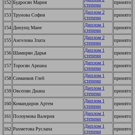
152
Будросян Мария
принято
степени
Диплом 2
153
Трунова София
принято
степени
Диплом 1
154
Динунц Мане
принято
степени
Диплом 2
155
Ангелова Злата
принято
степени
Диплом 1
156
Шамирян Дарья
принято
степени
Диплом 1
157
Торосян Ариана
принято
степени
Диплом 1
158
Симанков Глеб
принято
степени
Диплом 1
159
Овсепян Диана
принято
степени
Диплом 1
160
Командиров Артем
принято
степени
Диплом 1
161
Полоумова Валерия
принято
степени
Диплом 1
162
Рахметова Руслана
принято
степени