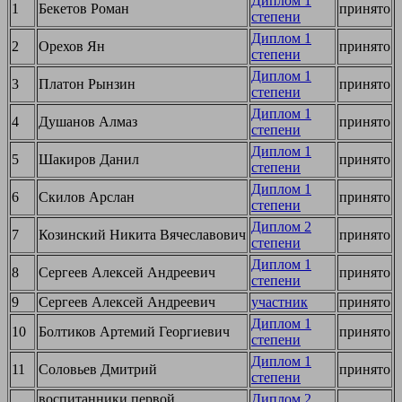
Диплом 1
1
Бекетов Роман
принято
степени
Диплом 1
2
Орехов Ян
принято
степени
Диплом 1
3
Платон Рынзин
принято
степени
Диплом 1
4
Душанов Алмаз
принято
степени
Диплом 1
5
Шакиров Данил
принято
степени
Диплом 1
6
Скилов Арслан
принято
степени
Диплом 2
7
Козинский Никита Вячеславович
принято
степени
Диплом 1
8
Сергеев Алексей Андреевич
принято
степени
9
Сергеев Алексей Андреевич
участник
принято
Диплом 1
10
Болтиков Артемий Георгиевич
принято
степени
Диплом 1
11
Соловьев Дмитрий
принято
степени
воспитанники первой
Диплом 2