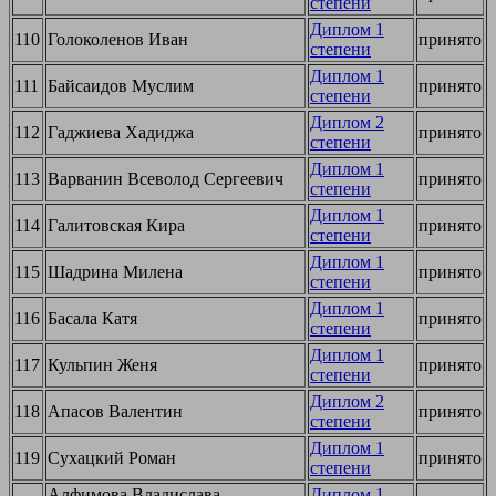
степени
Диплом 1
110
Голоколенов Иван
принято
степени
Диплом 1
111
Байсаидов Муслим
принято
степени
Диплом 2
112
Гаджиева Хадиджа
принято
степени
Диплом 1
113
Варванин Всеволод Сергеевич
принято
степени
Диплом 1
114
Галитовская Кира
принято
степени
Диплом 1
115
Шадрина Милена
принято
степени
Диплом 1
116
Басала Катя
принято
степени
Диплом 1
117
Кульпин Женя
принято
степени
Диплом 2
118
Апасов Валентин
принято
степени
Диплом 1
119
Сухацкий Роман
принято
степени
Алфимова Владислава
Диплом 1