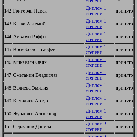
степени
Диплом 1
142
Григорян Нарек
принято
степени
Диплом 1
143
Качко Артемий
принято
степени
Диплом 1
144
Айвазян Раффи
принято
степени
Диплом 1
145
Воскобоев Тимофей
принято
степени
Диплом 1
146
Микаелян Овик
принято
степени
Диплом 1
147
Сметанин Владислав
принято
степени
Диплом 1
148
Валиева Эмилия
принято
степени
Диплом 1
149
Камалиев Артур
принято
степени
Диплом 1
150
Журавлев Александр
принято
степени
Диплом 3
151
Сержанов Данила
принято
степени
Диплом 2