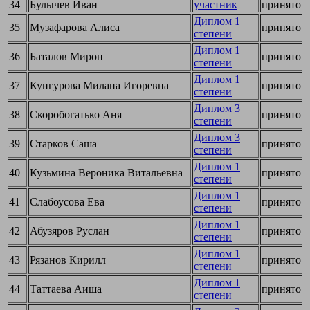
34
Булычев Иван
участник
принято
Диплом 1
35
Музафарова Алиса
принято
степени
Диплом 1
36
Баталов Мирон
принято
степени
Диплом 1
37
Кунгурова Милана Игоревна
принято
степени
Диплом 3
38
Скоробогатько Аня
принято
степени
Диплом 3
39
Старков Саша
принято
степени
Диплом 1
40
Кузьмина Вероника Витальевна
принято
степени
Диплом 1
41
Слабоусова Ева
принято
степени
Диплом 1
42
Абузяров Руслан
принято
степени
Диплом 1
43
Рязанов Кирилл
принято
степени
Диплом 1
44
Таттаева Аиша
принято
степени