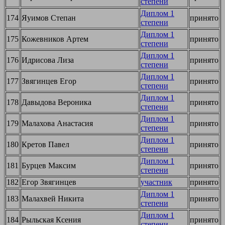
степени
Диплом 1
174
Яуимов Степан
принято
степени
Диплом 1
175
Кожевников Артем
принято
степени
Диплом 1
176
Идрисова Лиза
принято
степени
Диплом 1
177
Звягинцев Егор
принято
степени
Диплом 1
178
Давыдова Вероника
принято
степени
Диплом 1
179
Малахова Анастасия
принято
степени
Диплом 1
180
Кретов Павел
принято
степени
Диплом 1
181
Бурцев Максим
принято
степени
182
Егор Звягинцев
участник
принято
Диплом 1
183
Малахвей Никита
принято
степени
Диплом 1
184
Рыльская Ксения
принято
степени